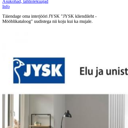
Asukohad, lahtiolekuajad
Info
Täiendage oma interjööri JYSK "JYSK kliendileht -
Mööblikataloog" uudistega nii koju kui ka mujale.