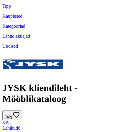
Tipp
Kauplused
Kategooriad
Lahtiolekuajad
Uudised
JYSK kliendileht -
Mööblikataloog
Jälgi
Kõik
Lehikud
6