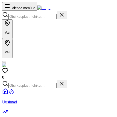
Laienda menüüd
Vali
Vali
0
Uusimad