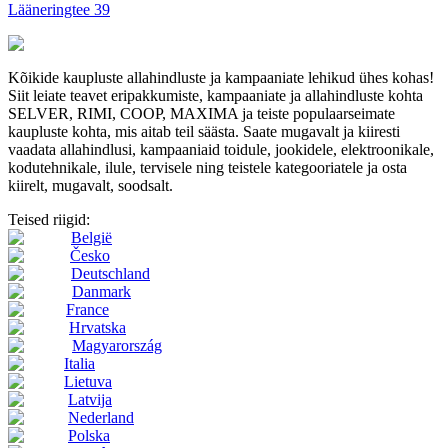
Lääneringtee 39
Kõikide kaupluste allahindluste ja kampaaniate lehikud ühes kohas!
Siit leiate teavet eripakkumiste, kampaaniate ja allahindluste kohta
SELVER, RIMI, COOP, MAXIMA ja teiste populaarseimate
kaupluste kohta, mis aitab teil säästa. Saate mugavalt ja kiiresti
vaadata allahindlusi, kampaaniaid toidule, jookidele, elektroonikale,
kodutehnikale, ilule, tervisele ning teistele kategooriatele ja osta
kiirelt, mugavalt, soodsalt.
Teised riigid:
België
Česko
Deutschland
Danmark
France
Hrvatska
Magyarország
Italia
Lietuva
Latvija
Nederland
Polska