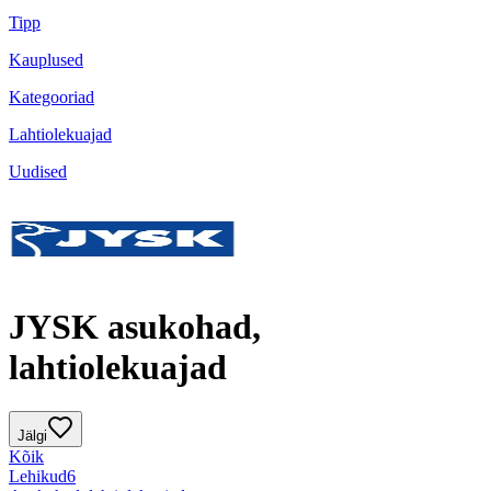
Tipp
Kauplused
Kategooriad
Lahtiolekuajad
Uudised
JYSK asukohad,
lahtiolekuajad
Jälgi
Kõik
Lehikud
6