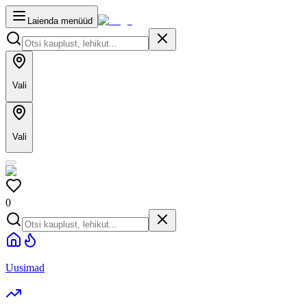
Laienda menüüd
Vali
Vali
0
Uusimad