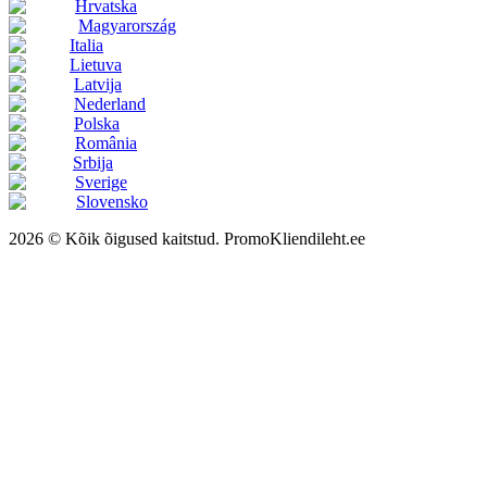
Hrvatska
Magyarország
Italia
Lietuva
Latvija
Nederland
Polska
România
Srbija
Sverige
Slovensko
2026 © Kõik õigused kaitstud. PromoKliendileht.ee