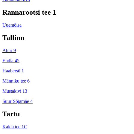
Rannarootsi tee 1
Uuemõisa
Tallinn
Ahtri 9
Endla 45
Haabersti 1
Männiku tee 6
Mustakivi 13
Suur-Sõjamäe 4
Tartu
Kalda tee 1C