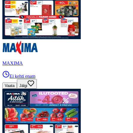
MAXIMA
Ei kehti enam
Vaata
Jälgi