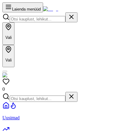
Laienda menüüd
Vali
Vali
0
Uusimad