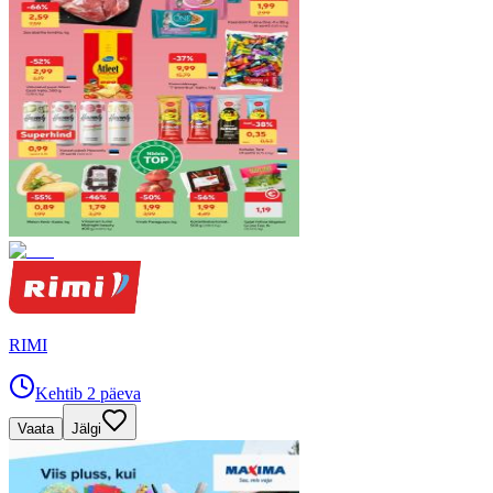
RIMI
Kehtib 2 päeva
Vaata
Jälgi