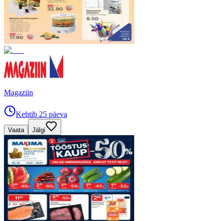
Magaziin
Kehtib 25 päeva
Vaata
Jälgi