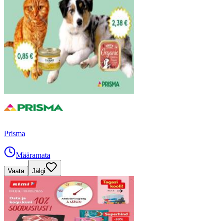
Prisma
Määramata
Vaata
Jälgi