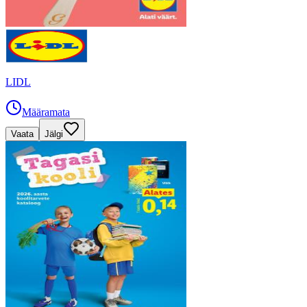
LIDL
Määramata
Vaata
Jälgi