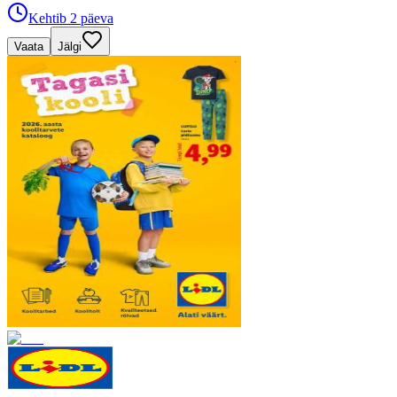
Kehtib 2 päeva
Vaata
Jälgi