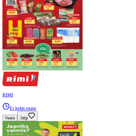
RIMI
Ei kehti enam
Vaata
Jälgi