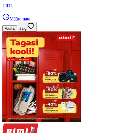
LIDL
Määramata
Vaata
Jälgi