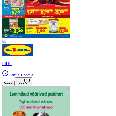
LIDL
Kehtib 1 päeva
Vaata
Jälgi