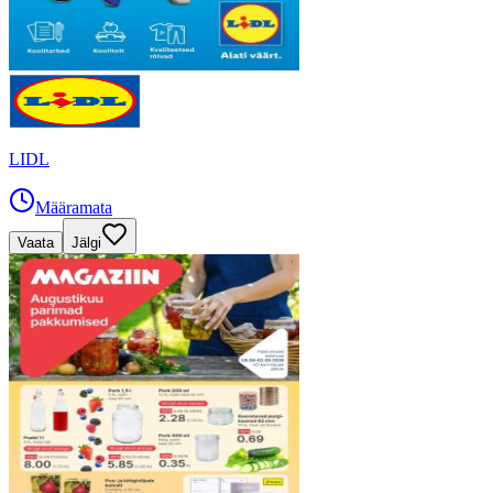
LIDL
Määramata
Vaata
Jälgi