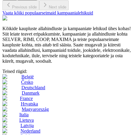
Previous slide
Next slide
Vaata kõiki populaarseimaid kampaanialehikuid
Kõikide kaupluste allahindluste ja kampaaniate lehikud ühes kohas!
Siit leiate teavet eripakkumiste, kampaaniate ja allahindluste kohta
SELVER, RIMI, COOP, MAXIMA ja teiste populaarseimate
kaupluste kohta, mis aitab teil säästa. Saate mugavalt ja kiiresti
vaadata allahindlusi, kampaaniaid toidule, jookidele, elektroonikale,
kodutehnikale, ilule, tervisele ning teistele kategooriatele ja osta
kiirelt, mugavalt, soodsalt.
Teised riigid:
België
Česko
Deutschland
Danmark
France
Hrvatska
Magyarország
Italia
Lietuva
Latvija
Nederland