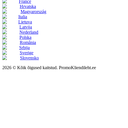
France
Hrvatska
Magyarország
Italia
Lietuva
Latvija
Nederland
Polska
România
Srbija
Sverige
Slovensko
2026 © Kõik õigused kaitstud. PromoKliendileht.ee