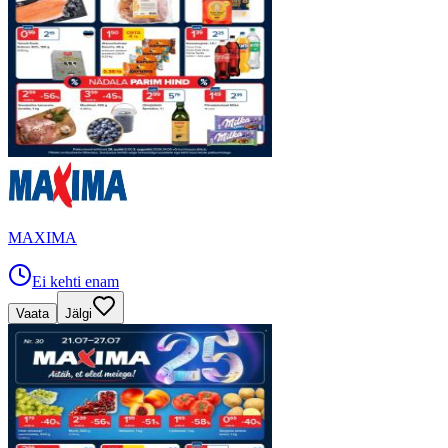
MAXIMA
Ei kehti enam
Vaata
Jälgi