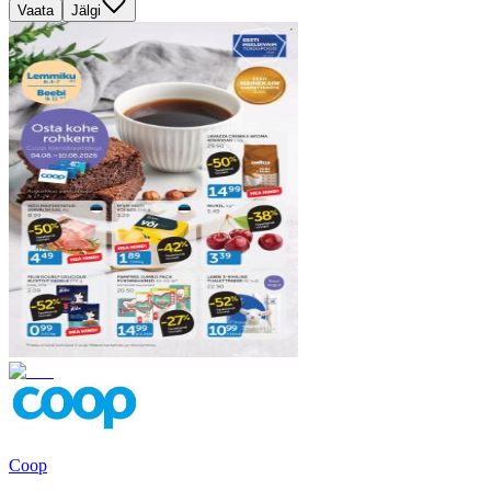
Vaata
Jälgi
Coop