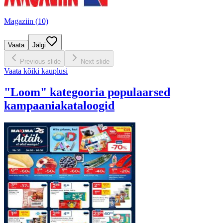
Magaziin (10)
Vaata
Jälgi
Previous slide
Next slide
Vaata kõiki kauplusi
"Loom" kategooria populaarsed
kampaaniakataloogid