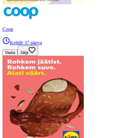
Coop
Kehtib 37 päeva
Vaata
Jälgi