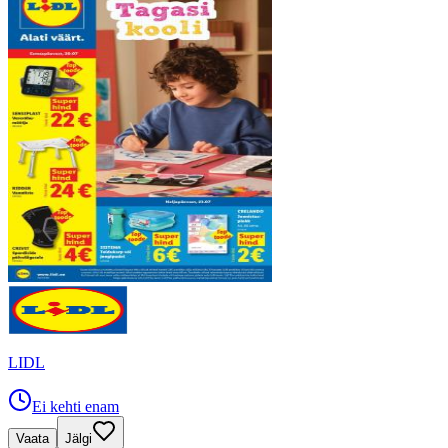
LIDL
Ei kehti enam
Vaata
Jälgi