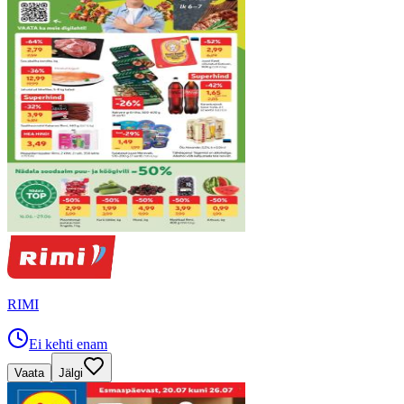
RIMI
Ei kehti enam
Vaata
Jälgi