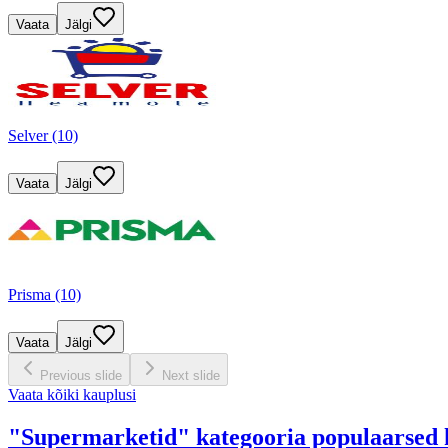
Vaata
Jälgi
Selver (10)
Vaata
Jälgi
Prisma (10)
Vaata
Jälgi
Previous slide
Next slide
Vaata kõiki kauplusi
"Supermarketid" kategooria populaarsed