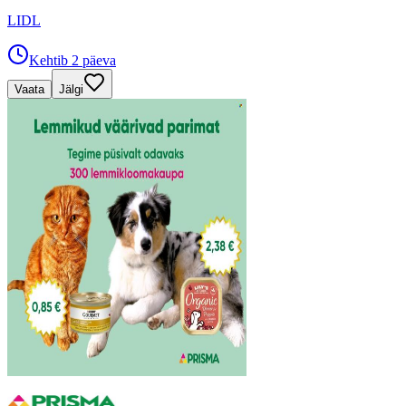
LIDL
Kehtib 2 päeva
Vaata
Jälgi