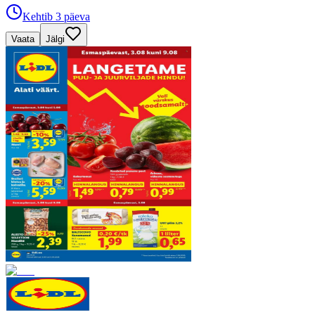
Kehtib 3 päeva
Vaata
Jälgi