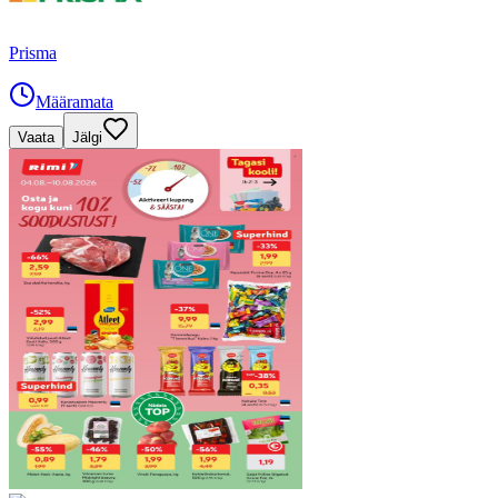
Prisma
Määramata
Vaata
Jälgi