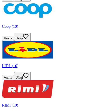
Coop (10)
Vaata
Jälgi
LIDL (10)
Vaata
Jälgi
RIMI (10)