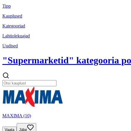
Tipp
Kauplused
Kategooriad
Lahtiolekuajad
Uudised
"Supermarketid" kategooria p
MAXIMA (10)
Vaata
Jälgi