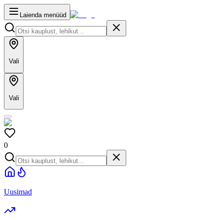
Laienda menüüd
Vali
Vali
0
Uusimad