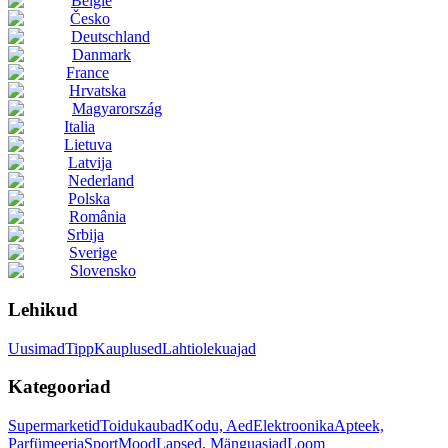
België
Česko
Deutschland
Danmark
France
Hrvatska
Magyarország
Italia
Lietuva
Latvija
Nederland
Polska
România
Srbija
Sverige
Slovensko
Lehikud
Uusimad
Tipp
Kauplused
Lahtiolekuajad
Kategooriad
Supermarketid
Toidukaubad
Kodu, Aed
Elektroonika
Apteek,
Parfümeeria
Sport
Mood
Lapsed, Mänguasjad
Loom