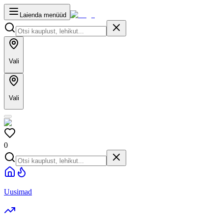
Laienda menüüd
Vali
Vali
0
Uusimad