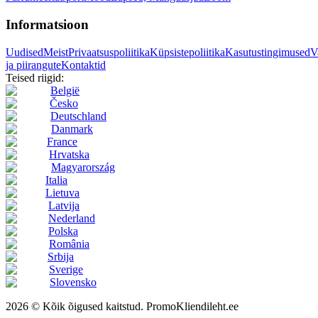
Informatsioon
Uudised
Meist
Privaatsuspoliitika
Küpsistepoliitika
Kasutustingimused
V
ja piirangute
Kontaktid
Teised riigid:
België
Česko
Deutschland
Danmark
France
Hrvatska
Magyarország
Italia
Lietuva
Latvija
Nederland
Polska
România
Srbija
Sverige
Slovensko
2026 © Kõik õigused kaitstud. PromoKliendileht.ee