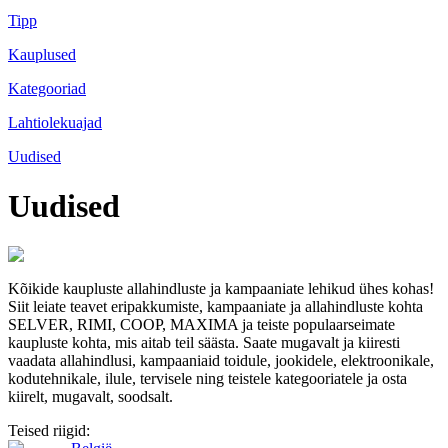
Tipp
Kauplused
Kategooriad
Lahtiolekuajad
Uudised
Uudised
Kõikide kaupluste allahindluste ja kampaaniate lehikud ühes kohas!
Siit leiate teavet eripakkumiste, kampaaniate ja allahindluste kohta
SELVER, RIMI, COOP, MAXIMA ja teiste populaarseimate
kaupluste kohta, mis aitab teil säästa. Saate mugavalt ja kiiresti
vaadata allahindlusi, kampaaniaid toidule, jookidele, elektroonikale,
kodutehnikale, ilule, tervisele ning teistele kategooriatele ja osta
kiirelt, mugavalt, soodsalt.
Teised riigid: