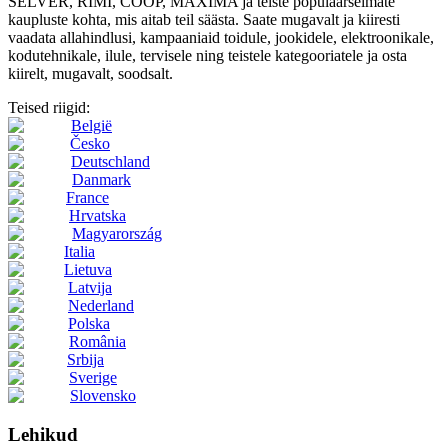
SELVER, RIMI, COOP, MAXIMA ja teiste populaarseimate
kaupluste kohta, mis aitab teil säästa. Saate mugavalt ja kiiresti
vaadata allahindlusi, kampaaniaid toidule, jookidele, elektroonikale,
kodutehnikale, ilule, tervisele ning teistele kategooriatele ja osta
kiirelt, mugavalt, soodsalt.
Teised riigid:
België
Česko
Deutschland
Danmark
France
Hrvatska
Magyarország
Italia
Lietuva
Latvija
Nederland
Polska
România
Srbija
Sverige
Slovensko
Lehikud