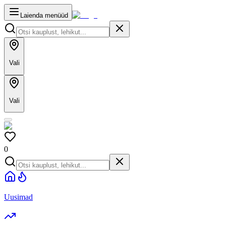
Laienda menüüd
Vali
Vali
0
Uusimad