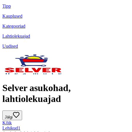
Tipp
Kauplused
Kategooriad
Lahtiolekuajad
Uudised
Selver asukohad,
lahtiolekuajad
Jälgi
Kõik
Lehikud
1