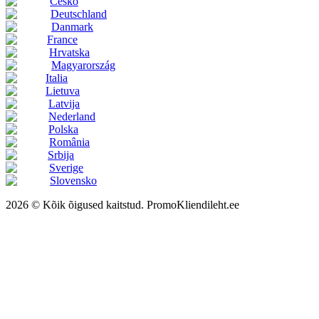
Česko
Deutschland
Danmark
France
Hrvatska
Magyarország
Italia
Lietuva
Latvija
Nederland
Polska
România
Srbija
Sverige
Slovensko
2026 © Kõik õigused kaitstud. PromoKliendileht.ee