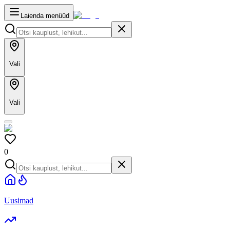
Laienda menüüd
Vali
Vali
0
Uusimad