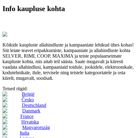
Info kaupluse kohta
Kõikide kaupluste allahindluste ja kampaaniate lehikud ühes kohas!
Siit leiate teavet eripakkumiste, kampaaniate ja allahindluste kohta
SELVER, RIMI, COOP, MAXIMA ja teiste populaarseimate
kaupluste kohta, mis aitab teil säästa. Saate mugavalt ja kiiresti
vaadata allahindlusi, kampaaniaid toidule, jookidele, elektroonikale,
kodutehnikale, ilule, tervisele ning teistele kategooriatele ja osta
kiirelt, mugavalt, soodsalt.
Teised riigid:
België
Česko
Deutschland
Danmark
France
Hrvatska
Magyarország
Italia