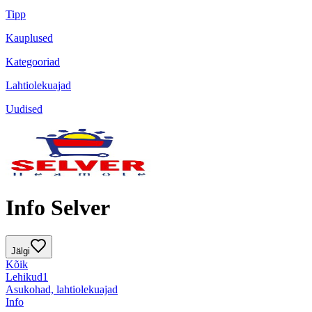
Tipp
Kauplused
Kategooriad
Lahtiolekuajad
Uudised
Info Selver
Jälgi
Kõik
Lehikud
1
Asukohad, lahtiolekuajad
Info