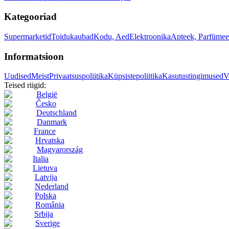
Kategooriad
Supermarketid
Toidukaubad
Kodu, Aed
Elektroonika
Apteek, Parfümee
Informatsioon
Uudised
Meist
Privaatsuspoliitika
Küpsistepoliitika
Kasutustingimused
V
Teised riigid:
België
Česko
Deutschland
Danmark
France
Hrvatska
Magyarország
Italia
Lietuva
Latvija
Nederland
Polska
România
Srbija
Sverige