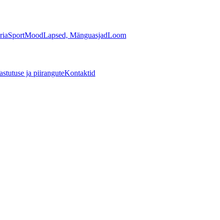
ria
Sport
Mood
Lapsed, Mänguasjad
Loom
astutuse ja piirangute
Kontaktid