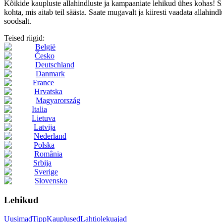
Kõikide kaupluste allahindluste ja kampaaniate lehikud ühes kohas! 
kohta, mis aitab teil säästa. Saate mugavalt ja kiiresti vaadata allahindl
soodsalt.
Teised riigid:
België
Česko
Deutschland
Danmark
France
Hrvatska
Magyarország
Italia
Lietuva
Latvija
Nederland
Polska
România
Srbija
Sverige
Slovensko
Lehikud
Uusimad
Tipp
Kauplused
Lahtiolekuajad