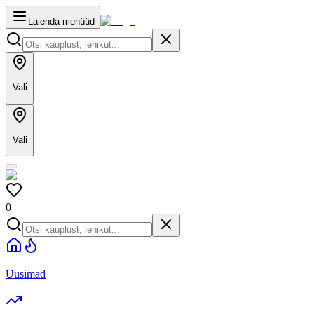
Laienda menüüd
Vali
Vali
0
Uusimad