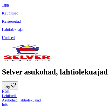
Tipp
Kauplused
Kategooriad
Lahtiolekuajad
Uudised
Selver asukohad, lahtiolekuajad
Jälgi
Kõik
Lehikud
1
Asukohad, lahtiolekuajad
Info