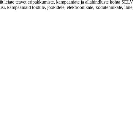
Siit leiate teavet eripakkumiste, kampaaniate ja allahindluste kohta
usi, kampaaniaid toidule, jookidele, elektroonikale, kodutehnikale, ilule, 