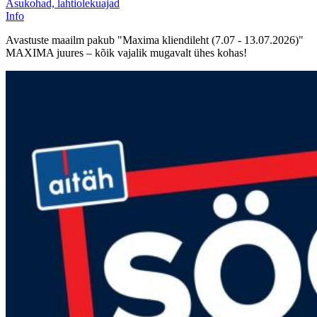
Asukohad, lahtiolekuajad
Info
Avastuste maailm pakub "Maxima kliendileht (7.07 - 13.07.2026)"
MAXIMA juures – kõik vajalik mugavalt ühes kohas!