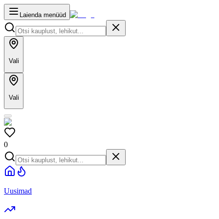
Laienda menüüd
Vali
Vali
0
Uusimad