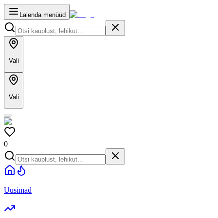
Laienda menüüd
Vali
Vali
0
Uusimad