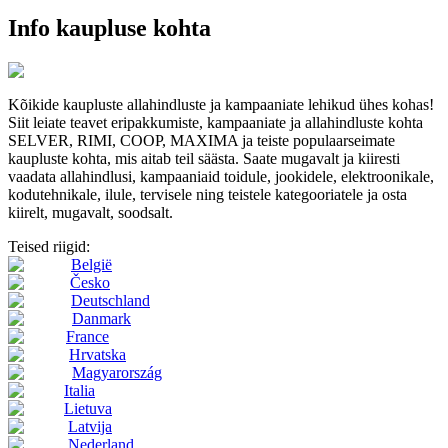
Info kaupluse kohta
Kõikide kaupluste allahindluste ja kampaaniate lehikud ühes kohas!
Siit leiate teavet eripakkumiste, kampaaniate ja allahindluste kohta
SELVER, RIMI, COOP, MAXIMA ja teiste populaarseimate
kaupluste kohta, mis aitab teil säästa. Saate mugavalt ja kiiresti
vaadata allahindlusi, kampaaniaid toidule, jookidele, elektroonikale,
kodutehnikale, ilule, tervisele ning teistele kategooriatele ja osta
kiirelt, mugavalt, soodsalt.
Teised riigid:
België
Česko
Deutschland
Danmark
France
Hrvatska
Magyarország
Italia
Lietuva
Latvija
Nederland