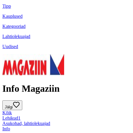
Tipp
Kauplused
Kategooriad
Lahtiolekuajad
Uudised
Info Magaziin
Jälgi
Kõik
Lehikud
1
Asukohad, lahtiolekuajad
Info