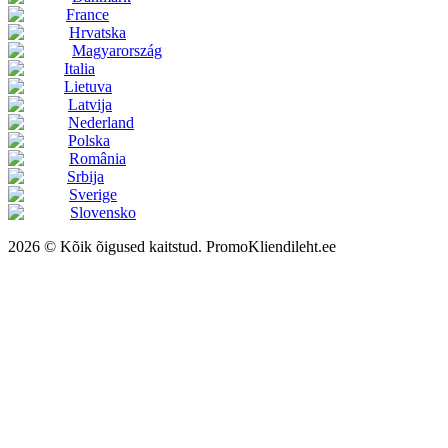
France
Hrvatska
Magyarország
Italia
Lietuva
Latvija
Nederland
Polska
România
Srbija
Sverige
Slovensko
2026 © Kõik õigused kaitstud. PromoKliendileht.ee