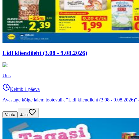
Lidl kliendileht (3.08 - 9.08.2026)
Uus
Kehtib 1 päeva
Avastage kõige laiem tootevalik "Lidl kliendileht (3.08 - 9.08.2026)"
Vaata
Jälgi