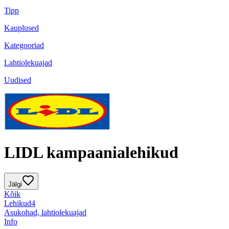
Tipp
Kauplused
Kategooriad
Lahtiolekuajad
Uudised
LIDL kampaanialehikud
Jälgi
Kõik
Lehikud
4
Asukohad, lahtiolekuajad
Info