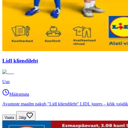
Lidl kliendileht
Uus
Määramata
Avastuste maailm pakub "Lidl kliendileht" LIDL juures – kõik vajali
Vaata
Jälgi