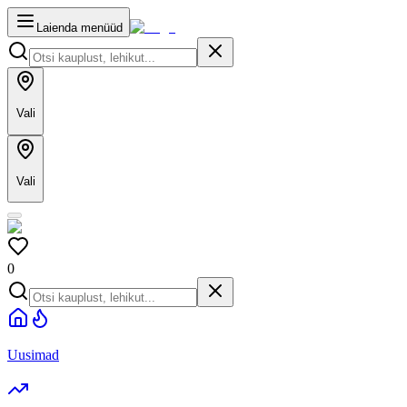
Laienda menüüd
Vali
Vali
0
Uusimad