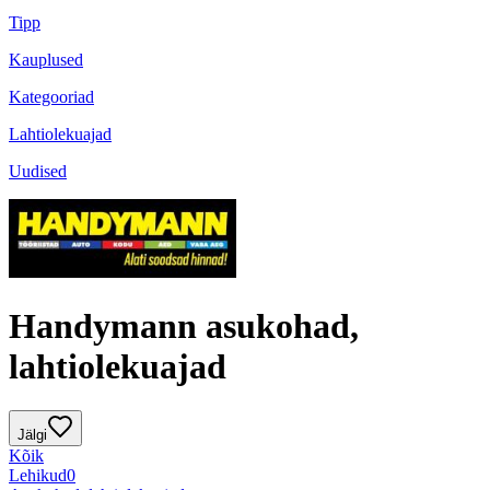
Tipp
Kauplused
Kategooriad
Lahtiolekuajad
Uudised
Handymann asukohad,
lahtiolekuajad
Jälgi
Kõik
Lehikud
0