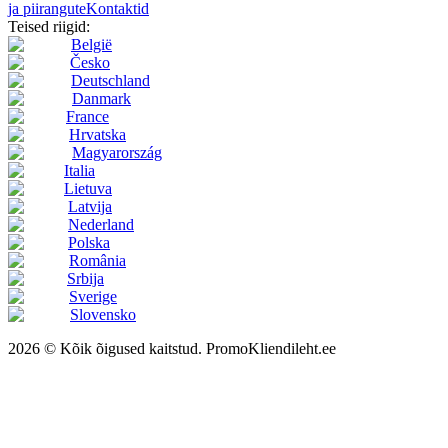
ja piirangute
Kontaktid
Teised riigid:
België
Česko
Deutschland
Danmark
France
Hrvatska
Magyarország
Italia
Lietuva
Latvija
Nederland
Polska
România
Srbija
Sverige
Slovensko
2026 © Kõik õigused kaitstud. PromoKliendileht.ee