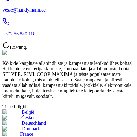
vesse@handymann.ee
+372 56 840 118
Loading...
Kõikide kaupluste allahindluste ja kampaaniate lehikud ühes kohas!
Siit leiate teavet eripakkumiste, kampaaniate ja allahindluste kohta
SELVER, RIMI, COOP, MAXIMA ja teiste populaarseimate
kaupluste kohta, mis aitab teil säästa. Saate mugavalt ja kiiresti
vaadata allahindlusi, kampaaniaid toidule, jookidele, elektroonikale,
kodutehnikale, ilule, tervisele ning teistele kategooriatele ja osta
kiirelt, mugavalt, soodsalt.
Teised riigid:
België
Česko
Deutschland
Danmark
France