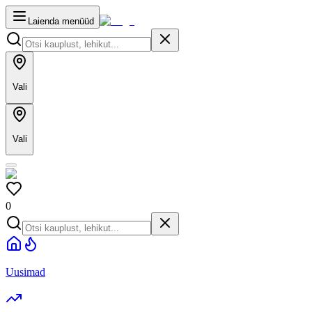
Laienda menüüd
Vali
Vali
0
Uusimad