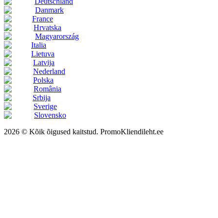
Deutschland
Danmark
France
Hrvatska
Magyarország
Italia
Lietuva
Latvija
Nederland
Polska
România
Srbija
Sverige
Slovensko
2026 © Kõik õigused kaitstud. PromoKliendileht.ee