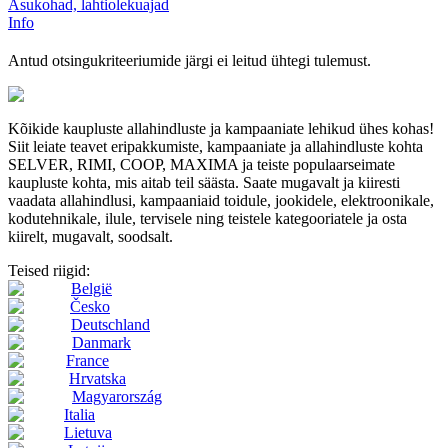
Asukohad, lahtiolekuajad
Info
Antud otsingukriteeriumide järgi ei leitud ühtegi tulemust.
Kõikide kaupluste allahindluste ja kampaaniate lehikud ühes kohas!
Siit leiate teavet eripakkumiste, kampaaniate ja allahindluste kohta
SELVER, RIMI, COOP, MAXIMA ja teiste populaarseimate
kaupluste kohta, mis aitab teil säästa. Saate mugavalt ja kiiresti
vaadata allahindlusi, kampaaniaid toidule, jookidele, elektroonikale,
kodutehnikale, ilule, tervisele ning teistele kategooriatele ja osta
kiirelt, mugavalt, soodsalt.
Teised riigid:
België
Česko
Deutschland
Danmark
France
Hrvatska
Magyarország
Italia
Lietuva