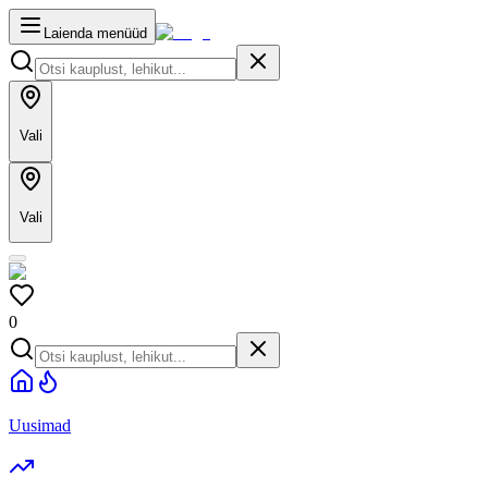
Laienda menüüd
Vali
Vali
0
Uusimad