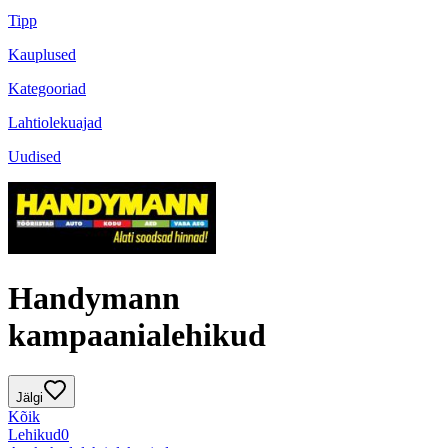
Tipp
Kauplused
Kategooriad
Lahtiolekuajad
Uudised
Handymann
kampaanialehikud
Jälgi
Kõik
Lehikud
0