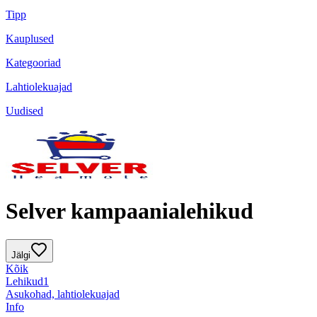
Tipp
Kauplused
Kategooriad
Lahtiolekuajad
Uudised
Selver kampaanialehikud
Jälgi
Kõik
Lehikud
1
Asukohad, lahtiolekuajad
Info