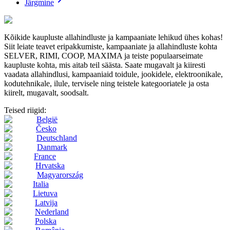
Järgmine
Kõikide kaupluste allahindluste ja kampaaniate lehikud ühes kohas!
Siit leiate teavet eripakkumiste, kampaaniate ja allahindluste kohta
SELVER, RIMI, COOP, MAXIMA ja teiste populaarseimate
kaupluste kohta, mis aitab teil säästa. Saate mugavalt ja kiiresti
vaadata allahindlusi, kampaaniaid toidule, jookidele, elektroonikale,
kodutehnikale, ilule, tervisele ning teistele kategooriatele ja osta
kiirelt, mugavalt, soodsalt.
Teised riigid:
België
Česko
Deutschland
Danmark
France
Hrvatska
Magyarország
Italia
Lietuva
Latvija
Nederland
Polska