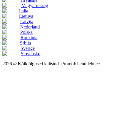
Hrvatska
Magyarország
Italia
Lietuva
Latvija
Nederland
Polska
România
Srbija
Sverige
Slovensko
2026 © Kõik õigused kaitstud. PromoKliendileht.ee