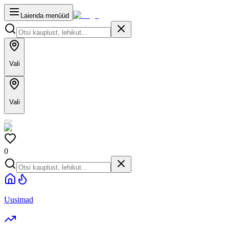
Laienda menüüd
Vali
Vali
0
Uusimad