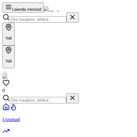
Laienda menüüd
Vali
Vali
0
Uusimad