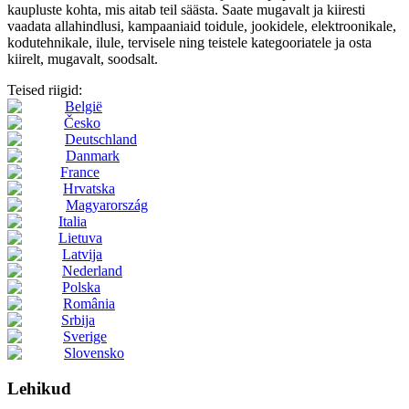
kaupluste kohta, mis aitab teil säästa. Saate mugavalt ja kiiresti
vaadata allahindlusi, kampaaniaid toidule, jookidele, elektroonikale,
kodutehnikale, ilule, tervisele ning teistele kategooriatele ja osta
kiirelt, mugavalt, soodsalt.
Teised riigid:
België
Česko
Deutschland
Danmark
France
Hrvatska
Magyarország
Italia
Lietuva
Latvija
Nederland
Polska
România
Srbija
Sverige
Slovensko
Lehikud