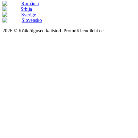
România
Srbija
Sverige
Slovensko
2026 © Kõik õigused kaitstud. PromoKliendileht.ee