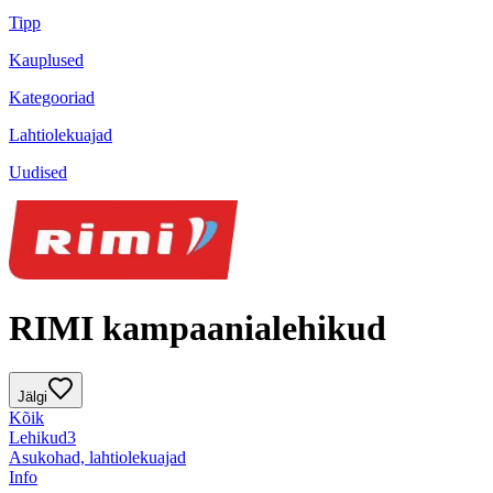
Tipp
Kauplused
Kategooriad
Lahtiolekuajad
Uudised
RIMI kampaanialehikud
Jälgi
Kõik
Lehikud
3
Asukohad, lahtiolekuajad
Info