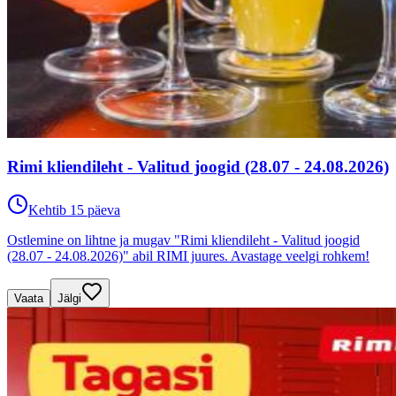
Rimi kliendileht - Valitud joogid (28.07 - 24.08.2026)
Kehtib 15 päeva
Ostlemine on lihtne ja mugav "Rimi kliendileht - Valitud joogid
(28.07 - 24.08.2026)" abil RIMI juures. Avastage veelgi rohkem!
Vaata
Jälgi