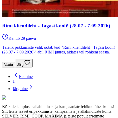
Rimi kliendileht - Tagasi kooli! (28.07 - 7.09.2026)
Kehtib 29 päeva
Täielik pakkumiste valik ootab teid "Rimi kliendileht - Tagasi kooli!
(28.07 - 7.09.2026)" abil RIMI juures, aidates teil rohkem säästa.
Vaata
Jälgi
Eelmine
1
Järgmine
Kõikide kaupluste allahindluste ja kampaaniate lehikud ühes kohas!
Siit leiate teavet eripakkumiste, kampaaniate ja allahindluste kohta
SELVER, RIMI, COOP, MAXIMA ja teiste populaarseimate