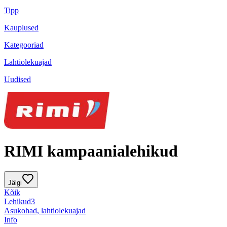
Tipp
Kauplused
Kategooriad
Lahtiolekuajad
Uudised
RIMI kampaanialehikud
Jälgi
Kõik
Lehikud
3
Asukohad, lahtiolekuajad
Info