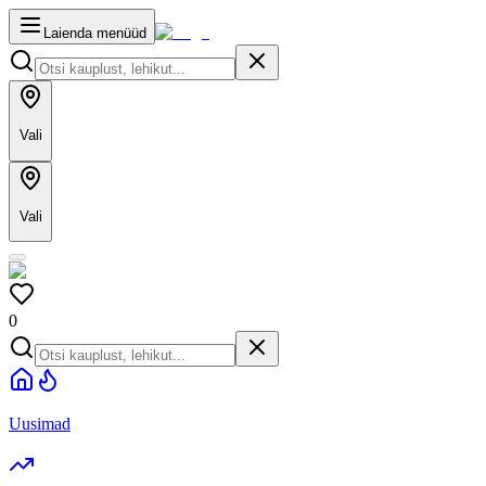
Laienda menüüd
Vali
Vali
0
Uusimad