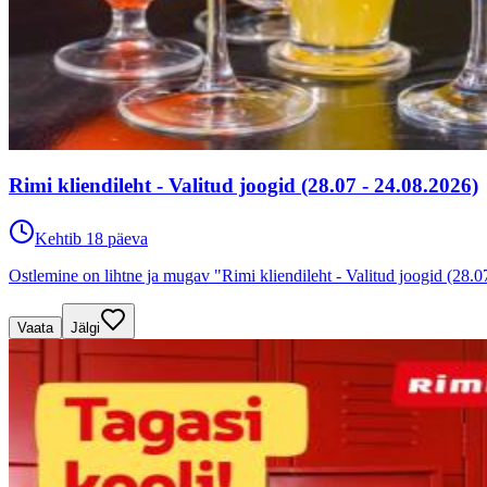
Rimi kliendileht - Valitud joogid (28.07 - 24.08.2026)
Kehtib 18 päeva
Ostlemine on lihtne ja mugav "Rimi kliendileht - Valitud joogid (28.
Vaata
Jälgi