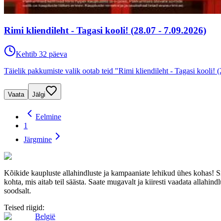
Rimi kliendileht - Tagasi kooli! (28.07 - 7.09.2026)
Kehtib 32 päeva
Täielik pakkumiste valik ootab teid "Rimi kliendileht - Tagasi kooli! (
Vaata
Jälgi
Eelmine
1
Järgmine
Kõikide kaupluste allahindluste ja kampaaniate lehikud ühes kohas! 
kohta, mis aitab teil säästa. Saate mugavalt ja kiiresti vaadata allahindl
soodsalt.
Teised riigid:
België