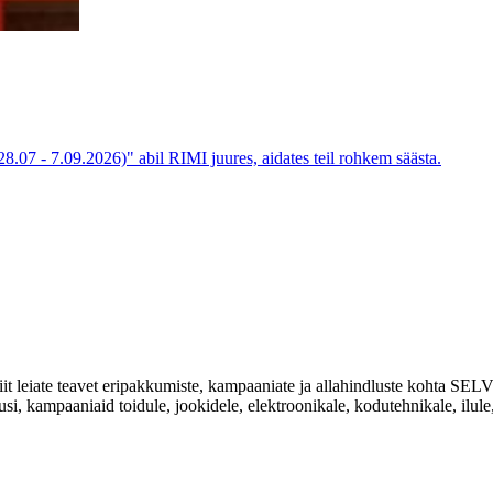
28.07 - 7.09.2026)" abil RIMI juures, aidates teil rohkem säästa.
Siit leiate teavet eripakkumiste, kampaaniate ja allahindluste kohta
usi, kampaaniaid toidule, jookidele, elektroonikale, kodutehnikale, ilule, 