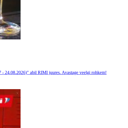
07 - 24.08.2026)" abil RIMI juures. Avastage veelgi rohkem!