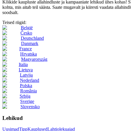
Kõikide kaupluste allahindluste ja kampaaniate lehikud ühes kohas! 
kohta, mis aitab teil säästa. Saate mugavalt ja kiiresti vaadata allahindl
soodsalt.
Teised riigid:
België
Česko
Deutschland
Danmark
France
Hrvatska
Magyarország
Italia
Lietuva
Latvija
Nederland
Polska
România
Srbija
Sverige
Slovensko
Lehikud
Uusimad
Tipp
Kauplused
Lahtiolekuajad