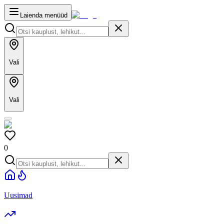
Laienda menüüd
Vali
Vali
0
Uusimad