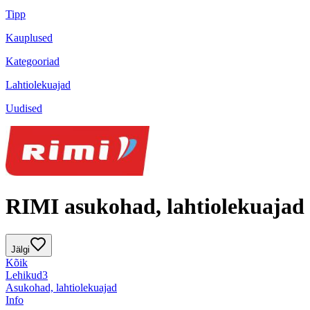
Tipp
Kauplused
Kategooriad
Lahtiolekuajad
Uudised
RIMI asukohad, lahtiolekuajad
Jälgi
Kõik
Lehikud
3
Asukohad, lahtiolekuajad
Info