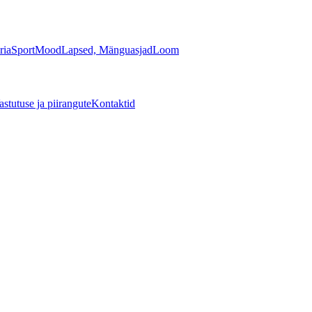
ria
Sport
Mood
Lapsed, Mänguasjad
Loom
astutuse ja piirangute
Kontaktid