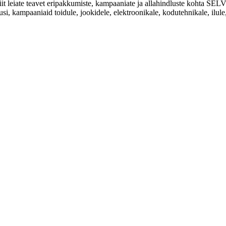
Siit leiate teavet eripakkumiste, kampaaniate ja allahindluste kohta
usi, kampaaniaid toidule, jookidele, elektroonikale, kodutehnikale, ilule, 