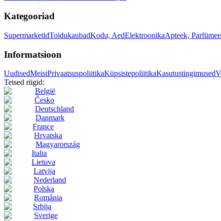
Kategooriad
Supermarketid
Toidukaubad
Kodu, Aed
Elektroonika
Apteek, Parfümee
Informatsioon
Uudised
Meist
Privaatsuspoliitika
Küpsistepoliitika
Kasutustingimused
V
Teised riigid:
België
Česko
Deutschland
Danmark
France
Hrvatska
Magyarország
Italia
Lietuva
Latvija
Nederland
Polska
România
Srbija
Sverige