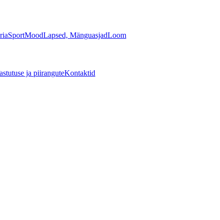
ria
Sport
Mood
Lapsed, Mänguasjad
Loom
astutuse ja piirangute
Kontaktid