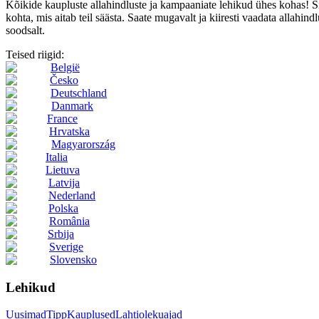
Kõikide kaupluste allahindluste ja kampaaniate lehikud ühes kohas! 
kohta, mis aitab teil säästa. Saate mugavalt ja kiiresti vaadata allahindl
soodsalt.
Teised riigid:
België
Česko
Deutschland
Danmark
France
Hrvatska
Magyarország
Italia
Lietuva
Latvija
Nederland
Polska
România
Srbija
Sverige
Slovensko
Lehikud
Uusimad
Tipp
Kauplused
Lahtiolekuajad