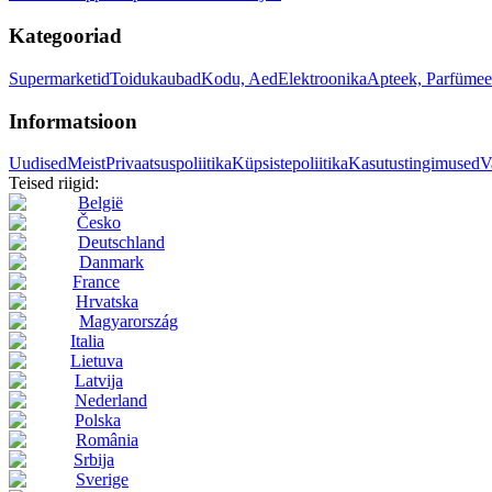
Kategooriad
Supermarketid
Toidukaubad
Kodu, Aed
Elektroonika
Apteek, Parfümee
Informatsioon
Uudised
Meist
Privaatsuspoliitika
Küpsistepoliitika
Kasutustingimused
V
Teised riigid:
België
Česko
Deutschland
Danmark
France
Hrvatska
Magyarország
Italia
Lietuva
Latvija
Nederland
Polska
România
Srbija
Sverige