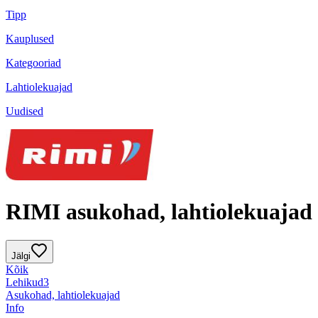
Tipp
Kauplused
Kategooriad
Lahtiolekuajad
Uudised
RIMI asukohad, lahtiolekuajad
Jälgi
Kõik
Lehikud
3
Asukohad, lahtiolekuajad
Info