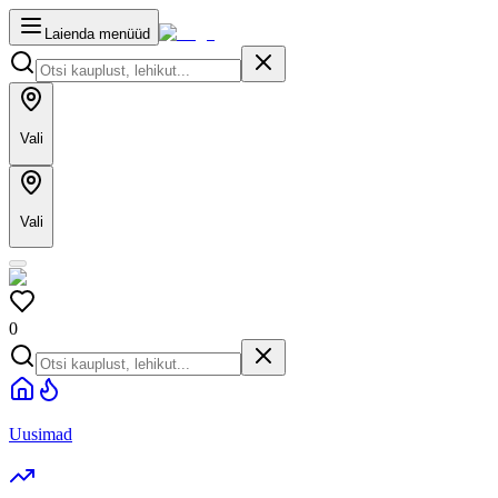
Laienda menüüd
Vali
Vali
0
Uusimad