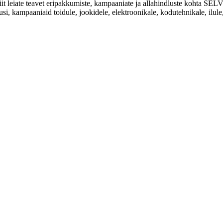
Siit leiate teavet eripakkumiste, kampaaniate ja allahindluste kohta
usi, kampaaniaid toidule, jookidele, elektroonikale, kodutehnikale, ilule, 