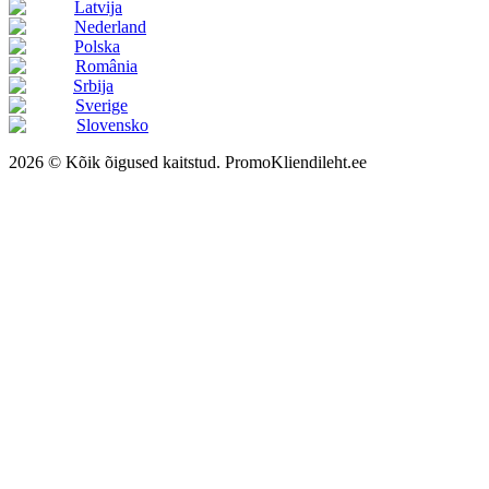
Latvija
Nederland
Polska
România
Srbija
Sverige
Slovensko
2026 © Kõik õigused kaitstud. PromoKliendileht.ee