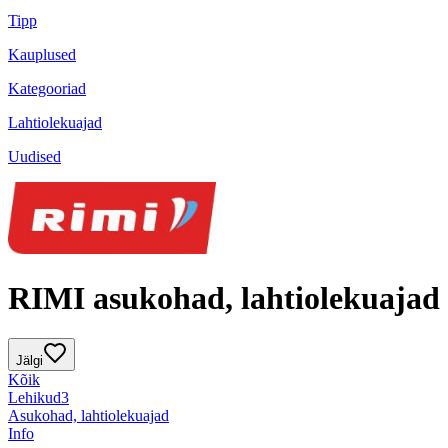
Tipp
Kauplused
Kategooriad
Lahtiolekuajad
Uudised
RIMI asukohad, lahtiolekuajad
Jälgi
Kõik
Lehikud
3
Asukohad, lahtiolekuajad
Info