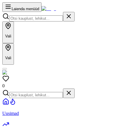
Laienda menüüd
Vali
Vali
0
Uusimad