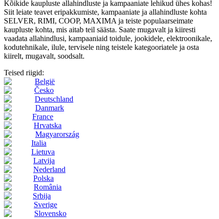
Kõikide kaupluste allahindluste ja kampaaniate lehikud ühes kohas!
Siit leiate teavet eripakkumiste, kampaaniate ja allahindluste kohta
SELVER, RIMI, COOP, MAXIMA ja teiste populaarseimate
kaupluste kohta, mis aitab teil säästa. Saate mugavalt ja kiiresti
vaadata allahindlusi, kampaaniaid toidule, jookidele, elektroonikale,
kodutehnikale, ilule, tervisele ning teistele kategooriatele ja osta
kiirelt, mugavalt, soodsalt.
Teised riigid:
België
Česko
Deutschland
Danmark
France
Hrvatska
Magyarország
Italia
Lietuva
Latvija
Nederland
Polska
România
Srbija
Sverige
Slovensko