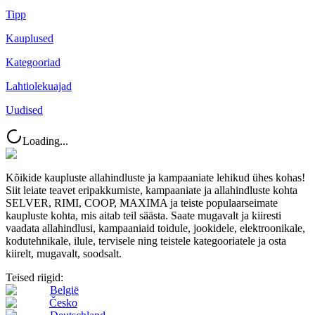
Tipp
Kauplused
Kategooriad
Lahtiolekuajad
Uudised
Loading...
Kõikide kaupluste allahindluste ja kampaaniate lehikud ühes kohas!
Siit leiate teavet eripakkumiste, kampaaniate ja allahindluste kohta
SELVER, RIMI, COOP, MAXIMA ja teiste populaarseimate
kaupluste kohta, mis aitab teil säästa. Saate mugavalt ja kiiresti
vaadata allahindlusi, kampaaniaid toidule, jookidele, elektroonikale,
kodutehnikale, ilule, tervisele ning teistele kategooriatele ja osta
kiirelt, mugavalt, soodsalt.
Teised riigid:
België
Česko