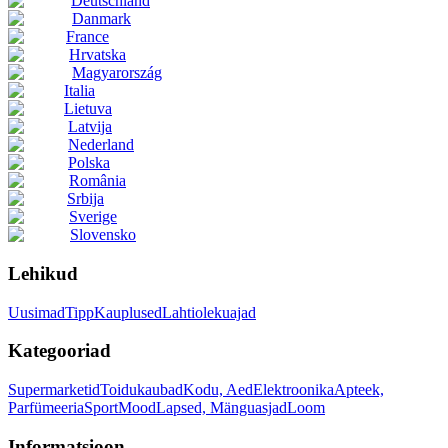
Deutschland
Danmark
France
Hrvatska
Magyarország
Italia
Lietuva
Latvija
Nederland
Polska
România
Srbija
Sverige
Slovensko
Lehikud
Uusimad
Tipp
Kauplused
Lahtiolekuajad
Kategooriad
Supermarketid
Toidukaubad
Kodu, Aed
Elektroonika
Apteek,
Parfümeeria
Sport
Mood
Lapsed, Mänguasjad
Loom
Informatsioon