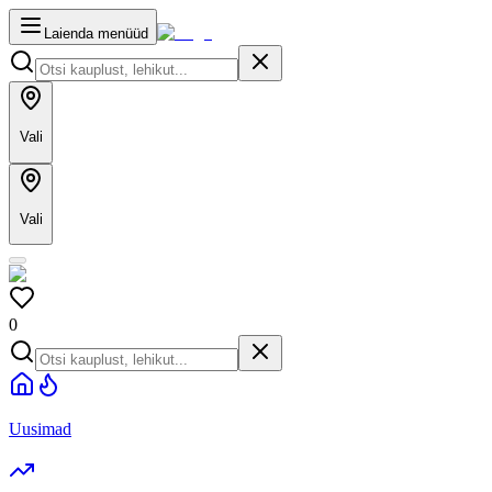
Laienda menüüd
Vali
Vali
0
Uusimad