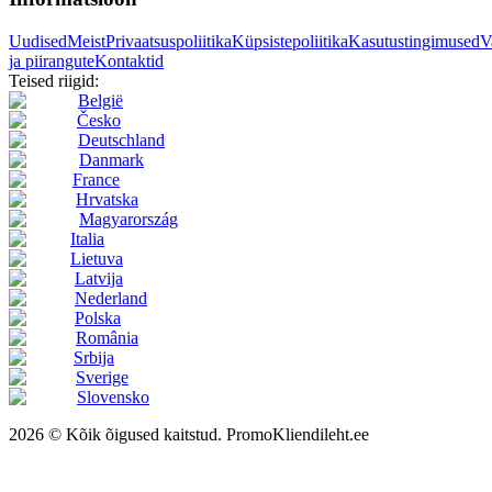
Uudised
Meist
Privaatsuspoliitika
Küpsistepoliitika
Kasutustingimused
V
ja piirangute
Kontaktid
Teised riigid:
België
Česko
Deutschland
Danmark
France
Hrvatska
Magyarország
Italia
Lietuva
Latvija
Nederland
Polska
România
Srbija
Sverige
Slovensko
2026 © Kõik õigused kaitstud. PromoKliendileht.ee