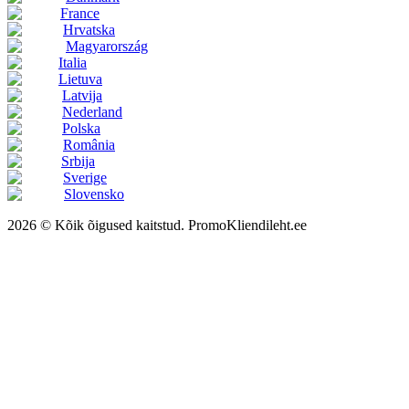
France
Hrvatska
Magyarország
Italia
Lietuva
Latvija
Nederland
Polska
România
Srbija
Sverige
Slovensko
2026 © Kõik õigused kaitstud. PromoKliendileht.ee