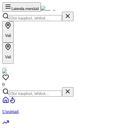
Laienda menüüd
Vali
Vali
0
Uusimad