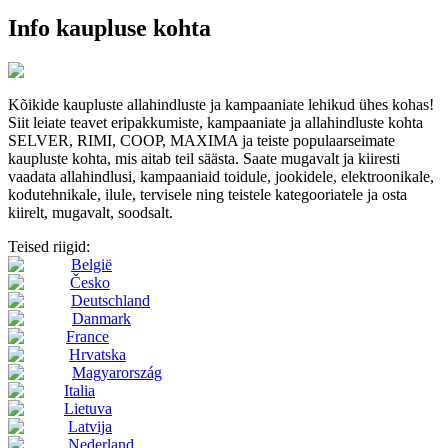
Info kaupluse kohta
Kõikide kaupluste allahindluste ja kampaaniate lehikud ühes kohas!
Siit leiate teavet eripakkumiste, kampaaniate ja allahindluste kohta
SELVER, RIMI, COOP, MAXIMA ja teiste populaarseimate
kaupluste kohta, mis aitab teil säästa. Saate mugavalt ja kiiresti
vaadata allahindlusi, kampaaniaid toidule, jookidele, elektroonikale,
kodutehnikale, ilule, tervisele ning teistele kategooriatele ja osta
kiirelt, mugavalt, soodsalt.
Teised riigid:
België
Česko
Deutschland
Danmark
France
Hrvatska
Magyarország
Italia
Lietuva
Latvija
Nederland