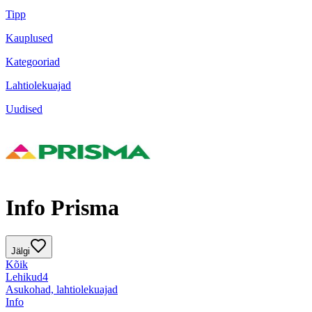
Tipp
Kauplused
Kategooriad
Lahtiolekuajad
Uudised
Info Prisma
Jälgi
Kõik
Lehikud
4
Asukohad, lahtiolekuajad
Info