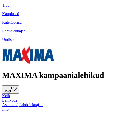
Tipp
Kauplused
Kategooriad
Lahtiolekuajad
Uudised
MAXIMA kampaanialehikud
Jälgi
Kõik
Lehikud
2
Asukohad, lahtiolekuajad
Info