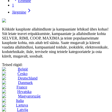
Eelmine
1
Järgmine
Kõikide kaupluste allahindluste ja kampaaniate lehikud ühes kohas!
Siit leiate teavet eripakkumiste, kampaaniate ja allahindluste kohta
SELVER, RIMI, COOP, MAXIMA ja teiste populaarseimate
kaupluste kohta, mis aitab teil säästa. Saate mugavalt ja kiiresti
vaadata allahindlusi, kampaaniaid toidule, jookidele, elektroonikale,
kodutehnikale, ilule, tervisele ning teistele kategooriatele ja osta
kiirelt, mugavalt, soodsalt.
Teised riigid:
België
Česko
Deutschland
Danmark
France
Hrvatska
Magyarország
Italia
Lietuva
Latvija