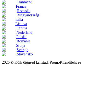
Danmark
France
Hrvatska
Magyarország
Italia
Lietuva
Latvija
Nederland
Polska
România
Srbija
Sverige
Slovensko
2026 © Kõik õigused kaitstud. PromoKliendileht.ee