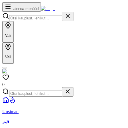
Laienda menüüd
Vali
Vali
0
Uusimad