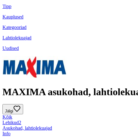
Tipp
Kauplused
Kategooriad
Lahtiolekuajad
Uudised
MAXIMA asukohad, lahtioleku
Jälgi
Kõik
Lehikud
2
Asukohad, lahtiolekuajad
Info