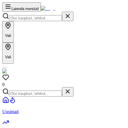
Laienda menüüd
Vali
Vali
0
Uusimad