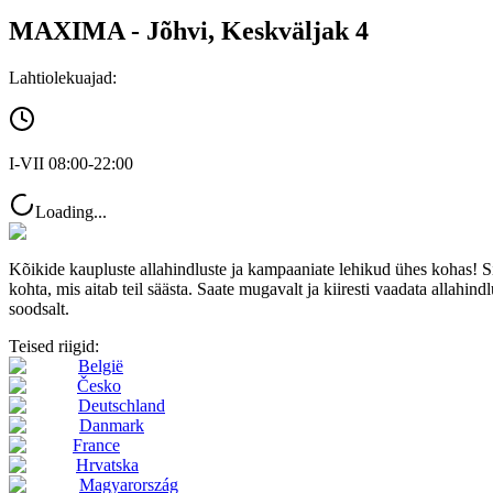
MAXIMA - Jõhvi, Keskväljak 4
Lahtiolekuajad:
I-VII 08:00-22:00
Loading...
Kõikide kaupluste allahindluste ja kampaaniate lehikud ühes kohas! 
kohta, mis aitab teil säästa. Saate mugavalt ja kiiresti vaadata allahindl
soodsalt.
Teised riigid:
België
Česko
Deutschland
Danmark
France
Hrvatska
Magyarország