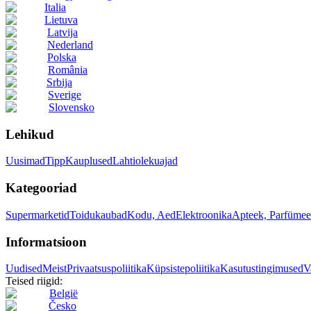
Italia
Lietuva
Latvija
Nederland
Polska
România
Srbija
Sverige
Slovensko
Lehikud
Uusimad
Tipp
Kauplused
Lahtiolekuajad
Kategooriad
Supermarketid
Toidukaubad
Kodu, Aed
Elektroonika
Apteek, Parfümee
Informatsioon
Uudised
Meist
Privaatsuspoliitika
Küpsistepoliitika
Kasutustingimused
V
Teised riigid:
België
Česko