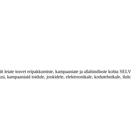
Siit leiate teavet eripakkumiste, kampaaniate ja allahindluste kohta
usi, kampaaniaid toidule, jookidele, elektroonikale, kodutehnikale, ilule, 