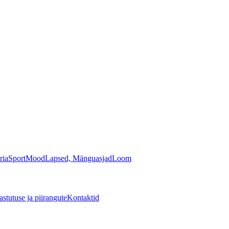
ria
Sport
Mood
Lapsed, Mänguasjad
Loom
astutuse ja piirangute
Kontaktid