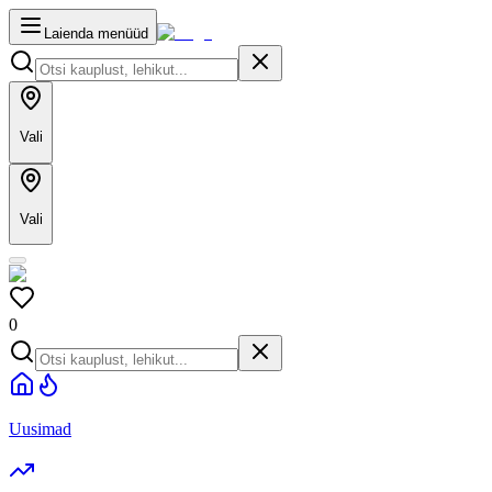
Laienda menüüd
Vali
Vali
0
Uusimad