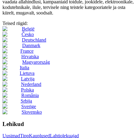
vaadata allahindlusi, kampaaniaid toidule, jookidele, elektroonikale,
kodutehnikale, ilule, tervisele ning teistele kategooriatele ja osta
kiirelt, mugavalt, soodsalt.
Teised riigid:
België
Česko
Deutschland
Danmark
France
Hrvatska
Magyarország
Italia
Lietuva
Latvija
Nederland
Polska
România
Srbija
Sverige
Slovensko
Lehikud
Uusimad
Tipp
Kauplused
Lahtiolekuajad