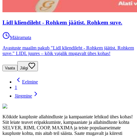
Lidl kliendileht - Rohkem jäätist. Rohkem suve.
Määramata
Avastuste maailm pakub "Lidl kliendileht - Rohkem jäätist. Rohkem
suve." LIDL juures – kõik vajalik mugavalt ühes kohas!
Vaata
Jälgi
Eelmine
1
Järgmine
Kõikide kaupluste allahindluste ja kampaaniate lehikud ühes kohas!
Siit leiate teavet eripakkumiste, kampaaniate ja allahindluste kohta
SELVER, RIMI, COOP, MAXIMA ja teiste populaarseimate
kaupluste kohta, mis aitab teil säästa. Saate mugavalt ja kiiresti