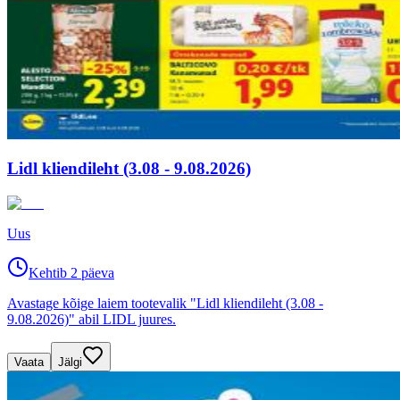
Lidl kliendileht (3.08 - 9.08.2026)
Uus
Kehtib 2 päeva
Avastage kõige laiem tootevalik "Lidl kliendileht (3.08 -
9.08.2026)" abil LIDL juures.
Vaata
Jälgi