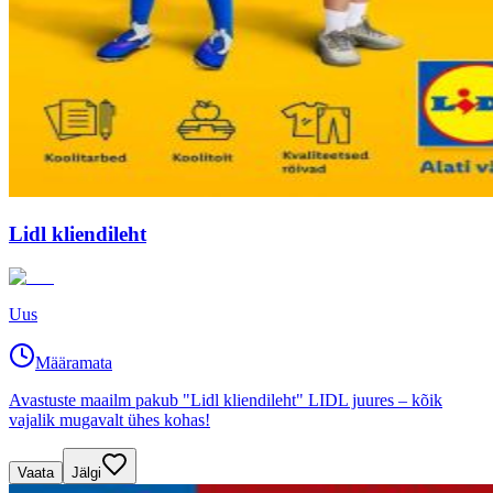
Lidl kliendileht
Uus
Määramata
Avastuste maailm pakub "Lidl kliendileht" LIDL juures – kõik
vajalik mugavalt ühes kohas!
Vaata
Jälgi