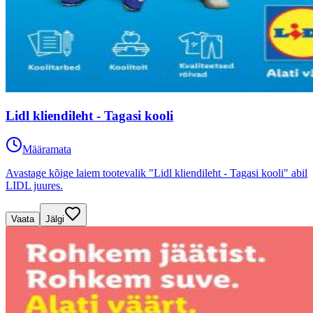
Lidl kliendileht - Tagasi kooli
Määramata
Avastage kõige laiem tootevalik "Lidl kliendileht - Tagasi kooli" abil
LIDL juures.
Vaata
Jälgi