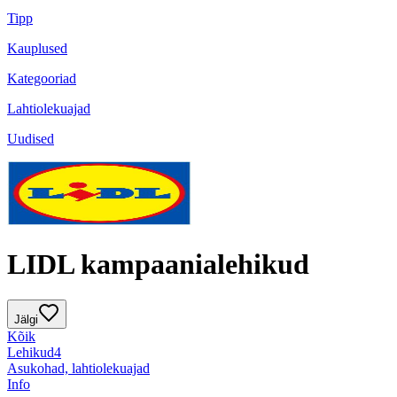
Tipp
Kauplused
Kategooriad
Lahtiolekuajad
Uudised
LIDL kampaanialehikud
Jälgi
Kõik
Lehikud
4
Asukohad, lahtiolekuajad
Info