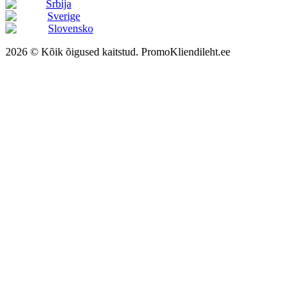
Srbija
Sverige
Slovensko
2026 © Kõik õigused kaitstud. PromoKliendileht.ee