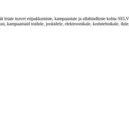
Siit leiate teavet eripakkumiste, kampaaniate ja allahindluste kohta
usi, kampaaniaid toidule, jookidele, elektroonikale, kodutehnikale, ilule, 