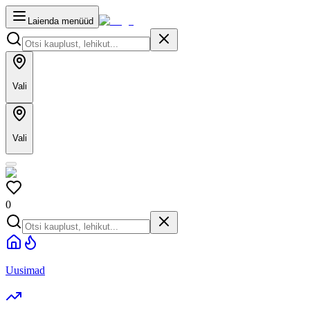
Laienda menüüd
Vali
Vali
0
Uusimad