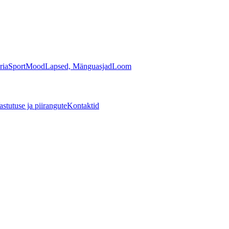
ria
Sport
Mood
Lapsed, Mänguasjad
Loom
astutuse ja piirangute
Kontaktid