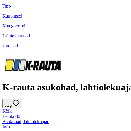
Tipp
Kauplused
Kategooriad
Lahtiolekuajad
Uudised
K-rauta asukohad, lahtiolekuaj
Jälgi
Kõik
Lehikud
0
Asukohad, lahtiolekuajad
Info