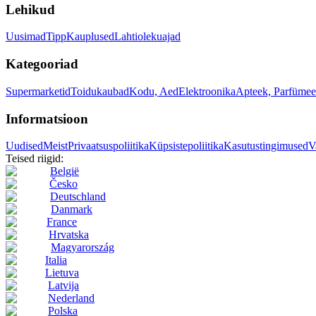
Lehikud
Uusimad
Tipp
Kauplused
Lahtiolekuajad
Kategooriad
Supermarketid
Toidukaubad
Kodu, Aed
Elektroonika
Apteek, Parfümee
Informatsioon
Uudised
Meist
Privaatsuspoliitika
Küpsistepoliitika
Kasutustingimused
V
Teised riigid:
België
Česko
Deutschland
Danmark
France
Hrvatska
Magyarország
Italia
Lietuva
Latvija
Nederland
Polska