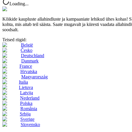
Loading...
Kõikide kaupluste allahindluste ja kampaaniate lehikud ühes kohas! 
kohta, mis aitab teil säästa. Saate mugavalt ja kiiresti vaadata allahindl
soodsalt.
Teised riigid:
België
Česko
Deutschland
Danmark
France
Hrvatska
Magyarország
Italia
Lietuva
Latvija
Nederland
Polska
România
Srbija
Sverige
Slovensko