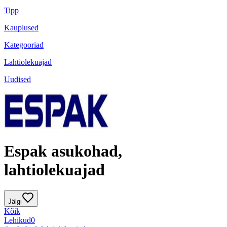
Tipp
Kauplused
Kategooriad
Lahtiolekuajad
Uudised
Espak asukohad,
lahtiolekuajad
Jälgi
Kõik
Lehikud
0