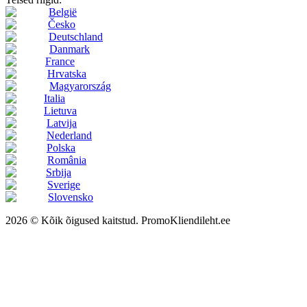
België
Česko
Deutschland
Danmark
France
Hrvatska
Magyarország
Italia
Lietuva
Latvija
Nederland
Polska
România
Srbija
Sverige
Slovensko
2026 © Kõik õigused kaitstud. PromoKliendileht.ee