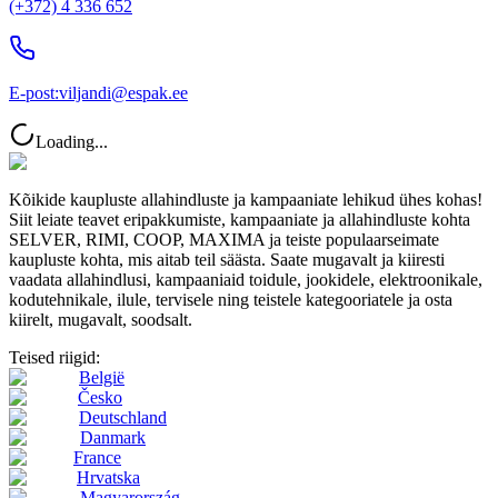
(+372) 4 336 652
E-post:
viljandi@espak.ee
Loading...
Kõikide kaupluste allahindluste ja kampaaniate lehikud ühes kohas!
Siit leiate teavet eripakkumiste, kampaaniate ja allahindluste kohta
SELVER, RIMI, COOP, MAXIMA ja teiste populaarseimate
kaupluste kohta, mis aitab teil säästa. Saate mugavalt ja kiiresti
vaadata allahindlusi, kampaaniaid toidule, jookidele, elektroonikale,
kodutehnikale, ilule, tervisele ning teistele kategooriatele ja osta
kiirelt, mugavalt, soodsalt.
Teised riigid:
België
Česko
Deutschland
Danmark
France
Hrvatska
Magyarország