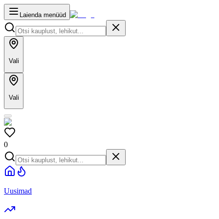
Laienda menüüd
Vali
Vali
0
Uusimad