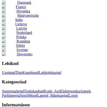
Danmark
France
Hrvatska
Magyarország
Italia
Lietuva
Latvija
Nederland
Polska
România
Srbija
Sverige
Slovensko
Lehikud
Uusimad
Tipp
Kauplused
Lahtiolekuajad
Kategooriad
Supermarketid
Toidukaubad
Kodu, Aed
Elektroonika
Apteek,
Parfümeeria
Sport
Mood
Lapsed, Mänguasjad
Loom
Informatsioon