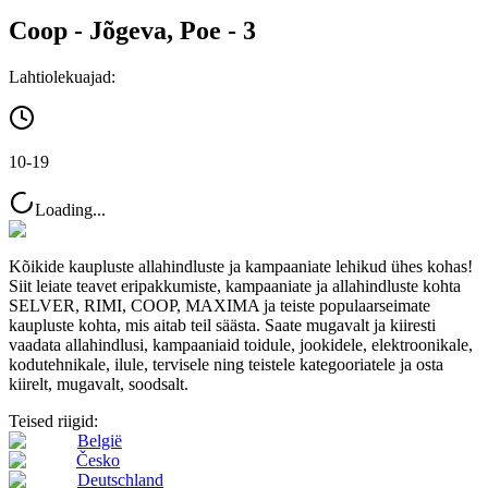
Coop - Jõgeva, Poe - 3
Lahtiolekuajad:
10-19
Loading...
Kõikide kaupluste allahindluste ja kampaaniate lehikud ühes kohas!
Siit leiate teavet eripakkumiste, kampaaniate ja allahindluste kohta
SELVER, RIMI, COOP, MAXIMA ja teiste populaarseimate
kaupluste kohta, mis aitab teil säästa. Saate mugavalt ja kiiresti
vaadata allahindlusi, kampaaniaid toidule, jookidele, elektroonikale,
kodutehnikale, ilule, tervisele ning teistele kategooriatele ja osta
kiirelt, mugavalt, soodsalt.
Teised riigid:
België
Česko
Deutschland