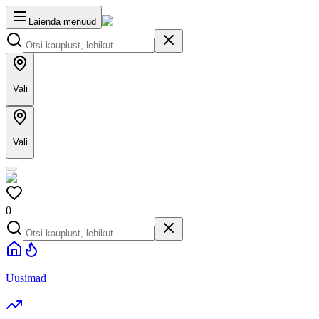
Laienda menüüd
Vali
Vali
0
Uusimad