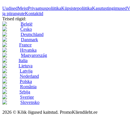
Uudised
Meist
Privaatsuspoliitika
Küpsistepoliitika
Kasutustingimused
V
ja piirangute
Kontaktid
Teised riigid:
België
Česko
Deutschland
Danmark
France
Hrvatska
Magyarország
Italia
Lietuva
Latvija
Nederland
Polska
România
Srbija
Sverige
Slovensko
2026 © Kõik õigused kaitstud. PromoKliendileht.ee