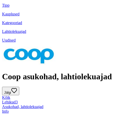
Tipp
Kauplused
Kategooriad
Lahtiolekuajad
Uudised
Coop asukohad, lahtiolekuajad
Jälgi
Kõik
Lehikud
3
Asukohad, lahtiolekuajad
Info