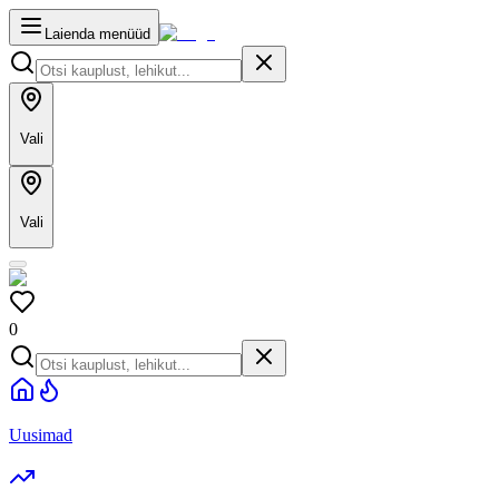
Laienda menüüd
Vali
Vali
0
Uusimad