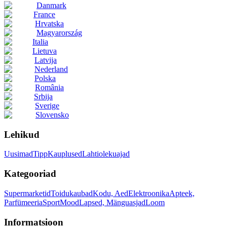
Danmark
France
Hrvatska
Magyarország
Italia
Lietuva
Latvija
Nederland
Polska
România
Srbija
Sverige
Slovensko
Lehikud
Uusimad
Tipp
Kauplused
Lahtiolekuajad
Kategooriad
Supermarketid
Toidukaubad
Kodu, Aed
Elektroonika
Apteek,
Parfümeeria
Sport
Mood
Lapsed, Mänguasjad
Loom
Informatsioon