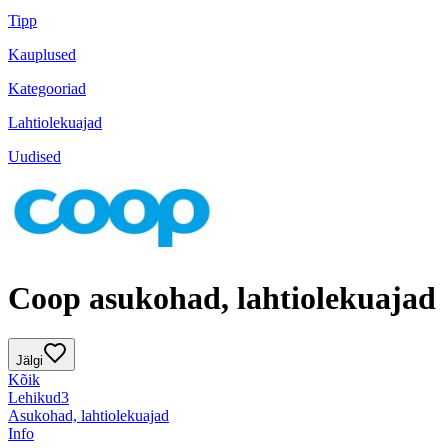
Tipp
Kauplused
Kategooriad
Lahtiolekuajad
Uudised
Coop asukohad, lahtiolekuajad
Jälgi
Kõik
Lehikud
3
Asukohad, lahtiolekuajad
Info