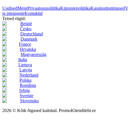
Uudised
Meist
Privaatsuspoliitika
Küpsistepoliitika
Kasutustingimused
V
ja piirangute
Kontaktid
Teised riigid:
België
Česko
Deutschland
Danmark
France
Hrvatska
Magyarország
Italia
Lietuva
Latvija
Nederland
Polska
România
Srbija
Sverige
Slovensko
2026 © Kõik õigused kaitstud. PromoKliendileht.ee