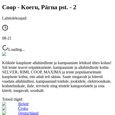
Coop - Koeru, Pärna pst. - 2
Lahtiolekuajad:
08-21
Loading...
Kõikide kaupluste allahindluste ja kampaaniate lehikud ühes kohas!
Siit leiate teavet eripakkumiste, kampaaniate ja allahindluste kohta
SELVER, RIMI, COOP, MAXIMA ja teiste populaarseimate
kaupluste kohta, mis aitab teil säästa. Saate mugavalt ja kiiresti
vaadata allahindlusi, kampaaniaid toidule, jookidele, elektroonikale,
kodutehnikale, ilule, tervisele ning teistele kategooriatele ja osta
kiirelt, mugavalt, soodsalt.
Teised riigid:
België
Česko
Deutschland