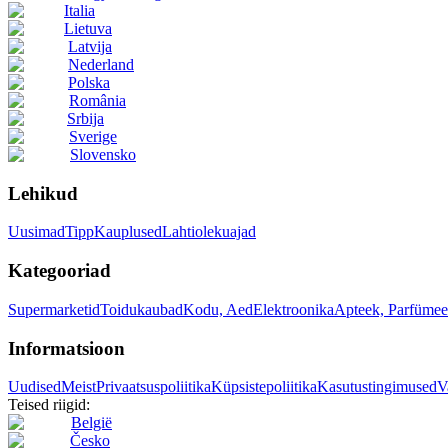
Italia
Lietuva
Latvija
Nederland
Polska
România
Srbija
Sverige
Slovensko
Lehikud
Uusimad
Tipp
Kauplused
Lahtiolekuajad
Kategooriad
Supermarketid
Toidukaubad
Kodu, Aed
Elektroonika
Apteek, Parfümee
Informatsioon
Uudised
Meist
Privaatsuspoliitika
Küpsistepoliitika
Kasutustingimused
V
Teised riigid:
België
Česko