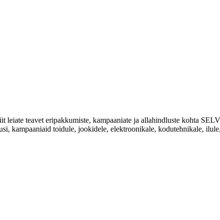
Siit leiate teavet eripakkumiste, kampaaniate ja allahindluste kohta
usi, kampaaniaid toidule, jookidele, elektroonikale, kodutehnikale, ilule, 