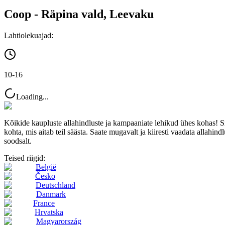
Coop - Räpina vald, Leevaku
Lahtiolekuajad:
10-16
Loading...
Kõikide kaupluste allahindluste ja kampaaniate lehikud ühes kohas! 
kohta, mis aitab teil säästa. Saate mugavalt ja kiiresti vaadata allahindl
soodsalt.
Teised riigid:
België
Česko
Deutschland
Danmark
France
Hrvatska
Magyarország