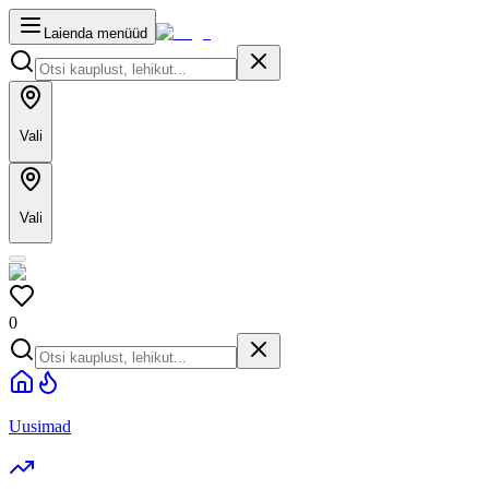
Laienda menüüd
Vali
Vali
0
Uusimad