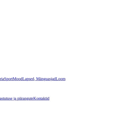
ria
Sport
Mood
Lapsed, Mänguasjad
Loom
astutuse ja piirangute
Kontaktid