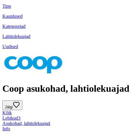
Tipp
Kauplused
Kategooriad
Lahtiolekuajad
Uudised
Coop asukohad, lahtiolekuajad
Jälgi
Kõik
Lehikud
3
Asukohad, lahtiolekuajad
Info