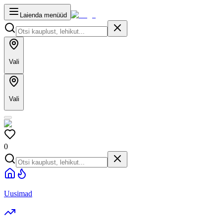
Laienda menüüd
Vali
Vali
0
Uusimad