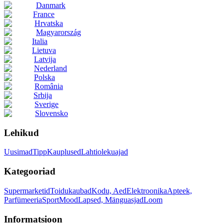
Danmark
France
Hrvatska
Magyarország
Italia
Lietuva
Latvija
Nederland
Polska
România
Srbija
Sverige
Slovensko
Lehikud
Uusimad
Tipp
Kauplused
Lahtiolekuajad
Kategooriad
Supermarketid
Toidukaubad
Kodu, Aed
Elektroonika
Apteek,
Parfümeeria
Sport
Mood
Lapsed, Mänguasjad
Loom
Informatsioon