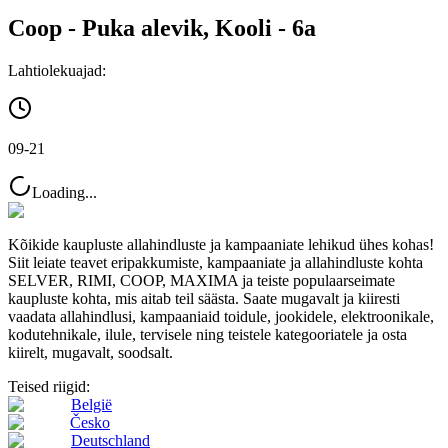
Coop - Puka alevik, Kooli - 6a
Lahtiolekuajad:
09-21
Loading...
Kõikide kaupluste allahindluste ja kampaaniate lehikud ühes kohas!
Siit leiate teavet eripakkumiste, kampaaniate ja allahindluste kohta
SELVER, RIMI, COOP, MAXIMA ja teiste populaarseimate
kaupluste kohta, mis aitab teil säästa. Saate mugavalt ja kiiresti
vaadata allahindlusi, kampaaniaid toidule, jookidele, elektroonikale,
kodutehnikale, ilule, tervisele ning teistele kategooriatele ja osta
kiirelt, mugavalt, soodsalt.
Teised riigid:
België
Česko
Deutschland