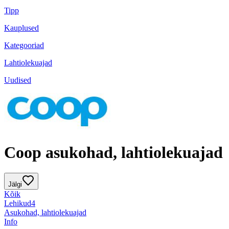
Tipp
Kauplused
Kategooriad
Lahtiolekuajad
Uudised
Coop asukohad, lahtiolekuajad
Jälgi
Kõik
Lehikud
4
Asukohad, lahtiolekuajad
Info