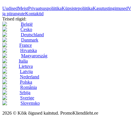
Uudised
Meist
Privaatsuspoliitika
Küpsistepoliitika
Kasutustingimused
V
ja piirangute
Kontaktid
Teised riigid:
België
Česko
Deutschland
Danmark
France
Hrvatska
Magyarország
Italia
Lietuva
Latvija
Nederland
Polska
România
Srbija
Sverige
Slovensko
2026 © Kõik õigused kaitstud. PromoKliendileht.ee