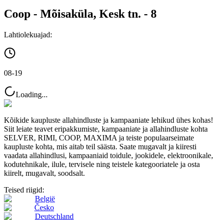
Coop - Mõisaküla, Kesk tn. - 8
Lahtiolekuajad:
08-19
Loading...
Kõikide kaupluste allahindluste ja kampaaniate lehikud ühes kohas!
Siit leiate teavet eripakkumiste, kampaaniate ja allahindluste kohta
SELVER, RIMI, COOP, MAXIMA ja teiste populaarseimate
kaupluste kohta, mis aitab teil säästa. Saate mugavalt ja kiiresti
vaadata allahindlusi, kampaaniaid toidule, jookidele, elektroonikale,
kodutehnikale, ilule, tervisele ning teistele kategooriatele ja osta
kiirelt, mugavalt, soodsalt.
Teised riigid:
België
Česko
Deutschland