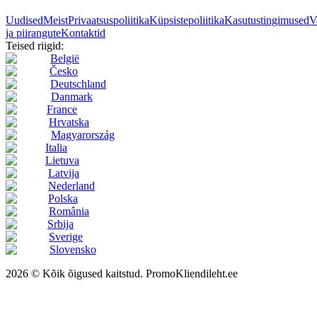
Uudised
Meist
Privaatsuspoliitika
Küpsistepoliitika
Kasutustingimused
V
ja piirangute
Kontaktid
Teised riigid:
België
Česko
Deutschland
Danmark
France
Hrvatska
Magyarország
Italia
Lietuva
Latvija
Nederland
Polska
România
Srbija
Sverige
Slovensko
2026 © Kõik õigused kaitstud. PromoKliendileht.ee