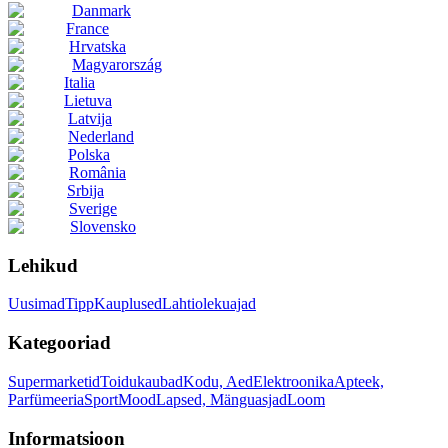
Danmark
France
Hrvatska
Magyarország
Italia
Lietuva
Latvija
Nederland
Polska
România
Srbija
Sverige
Slovensko
Lehikud
Uusimad
Tipp
Kauplused
Lahtiolekuajad
Kategooriad
Supermarketid
Toidukaubad
Kodu, Aed
Elektroonika
Apteek,
Parfümeeria
Sport
Mood
Lapsed, Mänguasjad
Loom
Informatsioon