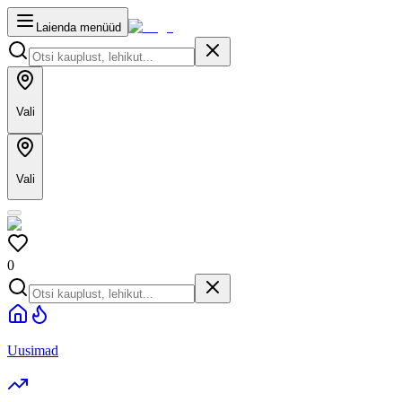
Laienda menüüd
Vali
Vali
0
Uusimad