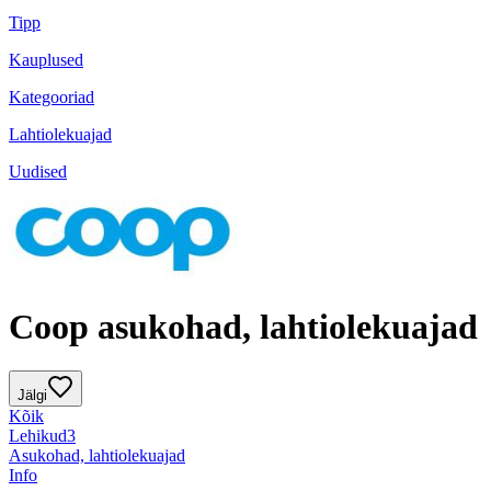
Tipp
Kauplused
Kategooriad
Lahtiolekuajad
Uudised
Coop asukohad, lahtiolekuajad
Jälgi
Kõik
Lehikud
3
Asukohad, lahtiolekuajad
Info