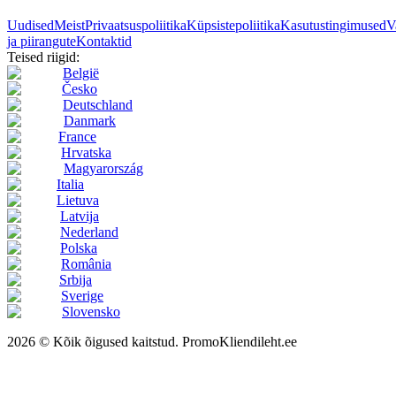
Uudised
Meist
Privaatsuspoliitika
Küpsistepoliitika
Kasutustingimused
V
ja piirangute
Kontaktid
Teised riigid:
België
Česko
Deutschland
Danmark
France
Hrvatska
Magyarország
Italia
Lietuva
Latvija
Nederland
Polska
România
Srbija
Sverige
Slovensko
2026 © Kõik õigused kaitstud. PromoKliendileht.ee