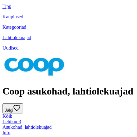
Tipp
Kauplused
Kategooriad
Lahtiolekuajad
Uudised
Coop asukohad, lahtiolekuajad
Jälgi
Kõik
Lehikud
3
Asukohad, lahtiolekuajad
Info