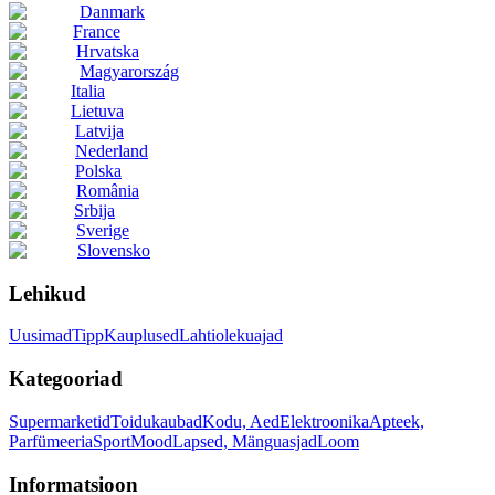
Danmark
France
Hrvatska
Magyarország
Italia
Lietuva
Latvija
Nederland
Polska
România
Srbija
Sverige
Slovensko
Lehikud
Uusimad
Tipp
Kauplused
Lahtiolekuajad
Kategooriad
Supermarketid
Toidukaubad
Kodu, Aed
Elektroonika
Apteek,
Parfümeeria
Sport
Mood
Lapsed, Mänguasjad
Loom
Informatsioon