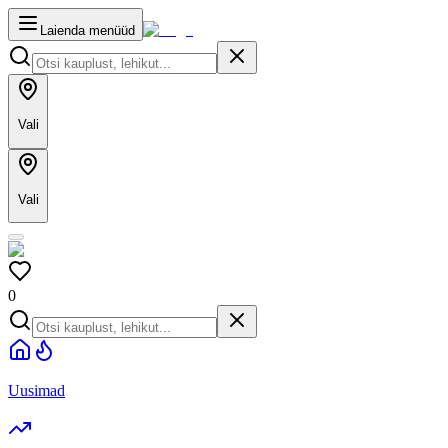
Laienda menüüd
Vali
Vali
0
Uusimad