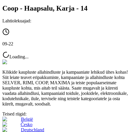
Coop - Haapsalu, Karja - 14
Lahtiolekuajad:
09-22
Loading...
Kõikide kaupluste allahindluste ja kampaaniate lehikud ühes kohas!
Siit leiate teavet eripakkumiste, kampaaniate ja allahindluste kohta
SELVER, RIMI, COOP, MAXIMA ja teiste populaarseimate
kaupluste kohta, mis aitab teil säästa. Saate mugavalt ja kiiresti
vaadata allahindlusi, kampaaniaid toidule, jookidele, elektroonikale,
kodutehnikale, ilule, tervisele ning teistele kategooriatele ja osta
kiirelt, mugavalt, soodsalt.
Teised riigid:
België
Česko
Deutschland