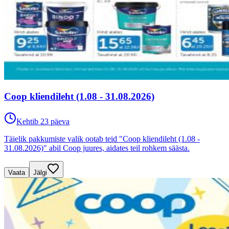
Coop kliendileht (1.08 - 31.08.2026)
Kehtib 23 päeva
Täielik pakkumiste valik ootab teid "Coop kliendileht (1.08 -
31.08.2026)" abil Coop juures, aidates teil rohkem säästa.
Vaata
Jälgi