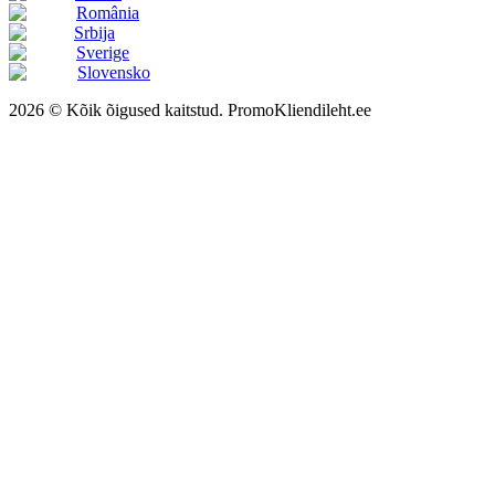
România
Srbija
Sverige
Slovensko
2026 © Kõik õigused kaitstud. PromoKliendileht.ee