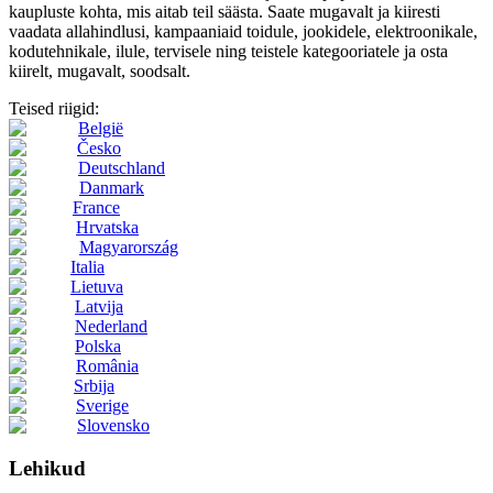
kaupluste kohta, mis aitab teil säästa. Saate mugavalt ja kiiresti
vaadata allahindlusi, kampaaniaid toidule, jookidele, elektroonikale,
kodutehnikale, ilule, tervisele ning teistele kategooriatele ja osta
kiirelt, mugavalt, soodsalt.
Teised riigid:
België
Česko
Deutschland
Danmark
France
Hrvatska
Magyarország
Italia
Lietuva
Latvija
Nederland
Polska
România
Srbija
Sverige
Slovensko
Lehikud