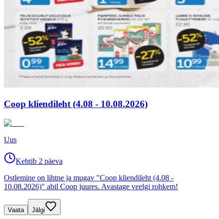
Coop kliendileht (4.08 - 10.08.2026)
Uus
Kehtib 2 päeva
Ostlemine on lihtne ja mugav "Coop kliendileht (4.08 -
10.08.2026)" abil Coop juures. Avastage veelgi rohkem!
Vaata
Jälgi