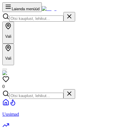
Laienda menüüd
Vali
Vali
0
Uusimad