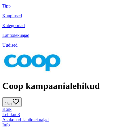
Tipp
Kauplused
Kategooriad
Lahtiolekuajad
Uudised
Coop kampaanialehikud
Jälgi
Kõik
Lehikud
3
Asukohad, lahtiolekuajad
Info