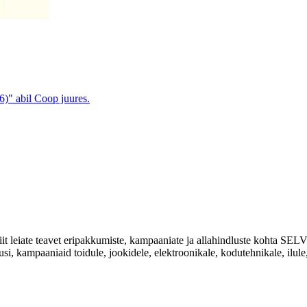
6)" abil Coop juures.
Siit leiate teavet eripakkumiste, kampaaniate ja allahindluste kohta
usi, kampaaniaid toidule, jookidele, elektroonikale, kodutehnikale, ilule, 