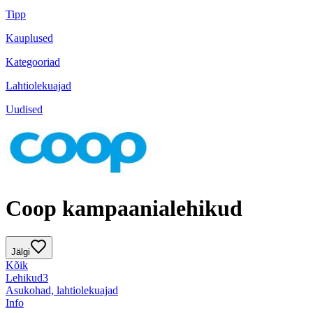
Tipp
Kauplused
Kategooriad
Lahtiolekuajad
Uudised
Coop kampaanialehikud
Jälgi
Kõik
Lehikud
3
Asukohad, lahtiolekuajad
Info