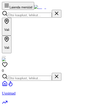
Laienda menüüd
Vali
Vali
0
Uusimad