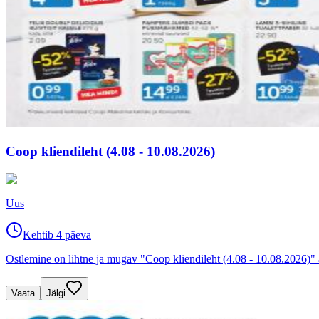
Coop kliendileht (4.08 - 10.08.2026)
Uus
Kehtib 4 päeva
Ostlemine on lihtne ja mugav "Coop kliendileht (4.08 - 10.08.2026)"
Vaata
Jälgi