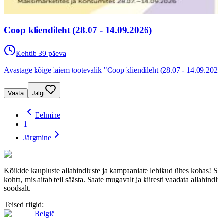
Coop kliendileht (28.07 - 14.09.2026)
Kehtib 39 päeva
Avastage kõige laiem tootevalik "Coop kliendileht (28.07 - 14.09.202
Vaata
Jälgi
Eelmine
1
Järgmine
Kõikide kaupluste allahindluste ja kampaaniate lehikud ühes kohas! 
kohta, mis aitab teil säästa. Saate mugavalt ja kiiresti vaadata allahindl
soodsalt.
Teised riigid:
België