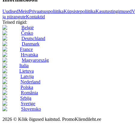
Uudised
Meist
Privaatsuspoliitika
Küpsistepoliitika
Kasutustingimused
V
ja piirangute
Kontaktid
Teised riigid:
België
Česko
Deutschland
Danmark
France
Hrvatska
Magyarország
Italia
Lietuva
Latvija
Nederland
Polska
România
Srbija
Sverige
Slovensko
2026 © Kõik õigused kaitstud. PromoKliendileht.ee