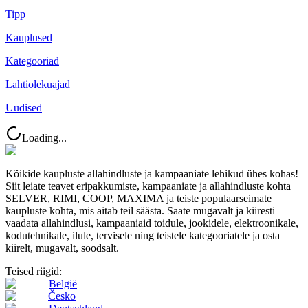
Tipp
Kauplused
Kategooriad
Lahtiolekuajad
Uudised
Loading...
Kõikide kaupluste allahindluste ja kampaaniate lehikud ühes kohas!
Siit leiate teavet eripakkumiste, kampaaniate ja allahindluste kohta
SELVER, RIMI, COOP, MAXIMA ja teiste populaarseimate
kaupluste kohta, mis aitab teil säästa. Saate mugavalt ja kiiresti
vaadata allahindlusi, kampaaniaid toidule, jookidele, elektroonikale,
kodutehnikale, ilule, tervisele ning teistele kategooriatele ja osta
kiirelt, mugavalt, soodsalt.
Teised riigid:
België
Česko