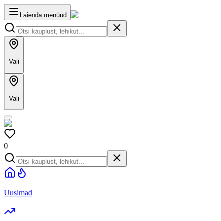
Laienda menüüd
Vali
Vali
0
Uusimad