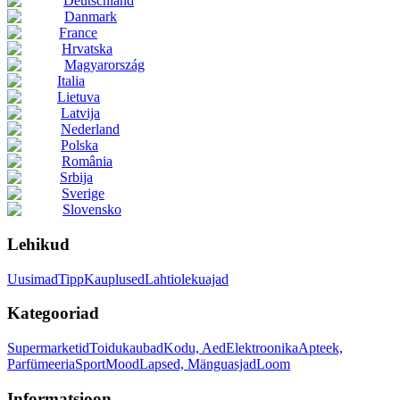
Deutschland
Danmark
France
Hrvatska
Magyarország
Italia
Lietuva
Latvija
Nederland
Polska
România
Srbija
Sverige
Slovensko
Lehikud
Uusimad
Tipp
Kauplused
Lahtiolekuajad
Kategooriad
Supermarketid
Toidukaubad
Kodu, Aed
Elektroonika
Apteek,
Parfümeeria
Sport
Mood
Lapsed, Mänguasjad
Loom
Informatsioon