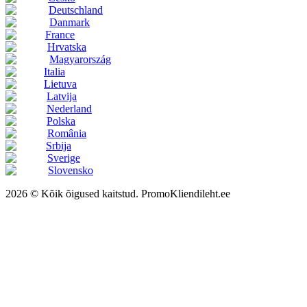
Deutschland
Danmark
France
Hrvatska
Magyarország
Italia
Lietuva
Latvija
Nederland
Polska
România
Srbija
Sverige
Slovensko
2026 © Kõik õigused kaitstud. PromoKliendileht.ee