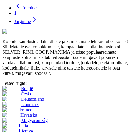
Eelmine
1
Järgmine
Kõikide kaupluste allahindluste ja kampaaniate lehikud ühes kohas!
Siit leiate teavet eripakkumiste, kampaaniate ja allahindluste kohta
SELVER, RIMI, COOP, MAXIMA ja teiste populaarseimate
kaupluste kohta, mis aitab teil säästa. Saate mugavalt ja kiiresti
vaadata allahindlusi, kampaaniaid toidule, jookidele, elektroonikale,
kodutehnikale, ilule, tervisele ning teistele kategooriatele ja osta
kiirelt, mugavalt, soodsalt.
Teised riigid:
België
Česko
Deutschland
Danmark
France
Hrvatska
Magyarország
Italia
Lietuva