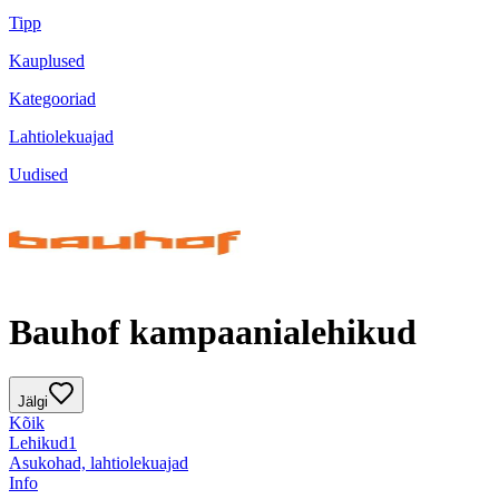
Tipp
Kauplused
Kategooriad
Lahtiolekuajad
Uudised
Bauhof kampaanialehikud
Jälgi
Kõik
Lehikud
1
Asukohad, lahtiolekuajad
Info