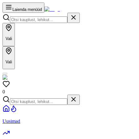
Laienda menüüd
Vali
Vali
0
Uusimad