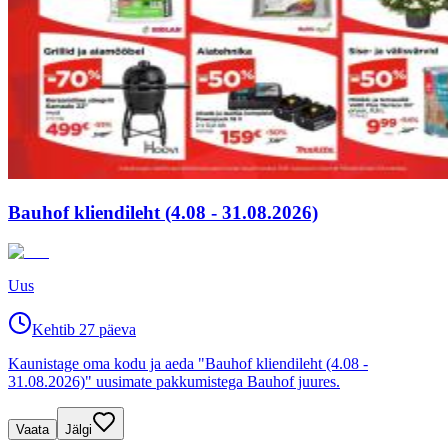
Bauhof kliendileht (4.08 - 31.08.2026)
Uus
Kehtib 27 päeva
Kaunistage oma kodu ja aeda "Bauhof kliendileht (4.08 -
31.08.2026)" uusimate pakkumistega Bauhof juures.
Vaata
Jälgi