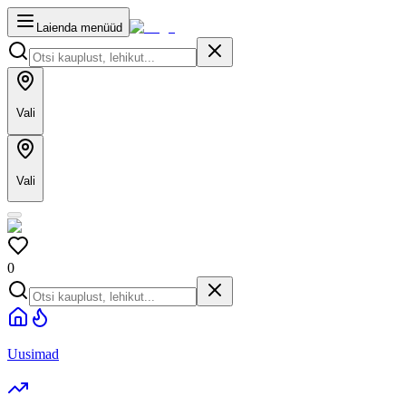
Laienda menüüd
Vali
Vali
0
Uusimad