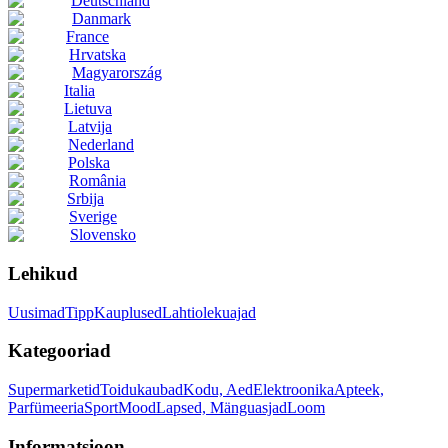
Deutschland
Danmark
France
Hrvatska
Magyarország
Italia
Lietuva
Latvija
Nederland
Polska
România
Srbija
Sverige
Slovensko
Lehikud
Uusimad
Tipp
Kauplused
Lahtiolekuajad
Kategooriad
Supermarketid
Toidukaubad
Kodu, Aed
Elektroonika
Apteek,
Parfümeeria
Sport
Mood
Lapsed, Mänguasjad
Loom
Informatsioon