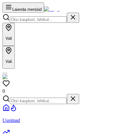
Laienda menüüd
Vali
Vali
0
Uusimad