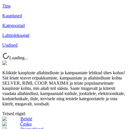
Tipp
Kauplused
Kategooriad
Lahtiolekuajad
Uudised
Loading...
Kõikide kaupluste allahindluste ja kampaaniate lehikud ühes kohas!
Siit leiate teavet eripakkumiste, kampaaniate ja allahindluste kohta
SELVER, RIMI, COOP, MAXIMA ja teiste populaarseimate
kaupluste kohta, mis aitab teil säästa. Saate mugavalt ja kiiresti
vaadata allahindlusi, kampaaniaid toidule, jookidele, elektroonikale,
kodutehnikale, ilule, tervisele ning teistele kategooriatele ja osta
kiirelt, mugavalt, soodsalt.
Teised riigid:
België
Česko