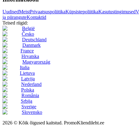
Uudised
Meist
Privaatsuspoliitika
Küpsistepoliitika
Kasutustingimused
V
ja piirangute
Kontaktid
Teised riigid:
België
Česko
Deutschland
Danmark
France
Hrvatska
Magyarország
Italia
Lietuva
Latvija
Nederland
Polska
România
Srbija
Sverige
Slovensko
2026 © Kõik õigused kaitstud. PromoKliendileht.ee