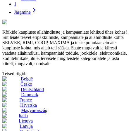
1
Järgmine
Kõikide kaupluste allahindluste ja kampaaniate lehikud ühes kohas!
Siit leiate teavet eripakkumiste, kampaaniate ja allahindluste kohta
SELVER, RIMI, COOP, MAXIMA ja teiste populaarseimate
kaupluste kohta, mis aitab teil säästa. Saate mugavalt ja kiiresti
vaadata allahindlusi, kampaaniaid toidule, jookidele, elektroonikale,
kodutehnikale, ilule, tervisele ning teistele kategooriatele ja osta
kiirelt, mugavalt, soodsalt.
Teised riigid:
België
Česko
Deutschland
Danmark
France
Hrvatska
Magyarország
Italia
Lietuva
Latvija