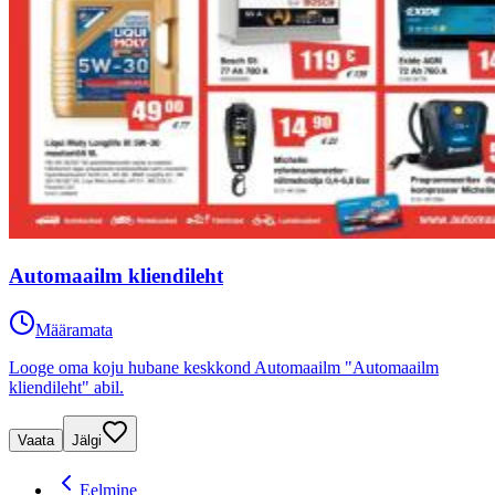
Automaailm kliendileht
Määramata
Looge oma koju hubane keskkond Automaailm "Automaailm
kliendileht" abil.
Vaata
Jälgi
Eelmine