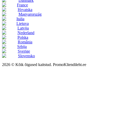
Danmark
France
Hrvatska
Magyarország
Italia
Lietuva
Latvija
Nederland
Polska
România
Srbija
Sverige
Slovensko
2026 © Kõik õigused kaitstud. PromoKliendileht.ee