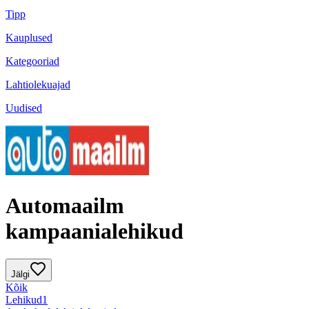
Tipp
Kauplused
Kategooriad
Lahtiolekuajad
Uudised
Automaailm
kampaanialehikud
Jälgi
Kõik
Lehikud
1