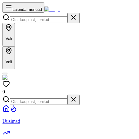
Laienda menüüd
Vali
Vali
0
Uusimad